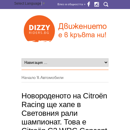
Select Language
▼
Влез в общността »
Начало
\\
Автомобили
Новороденото на Citroën
Racing ще хапе в
Световния рали
шампионат. Това е