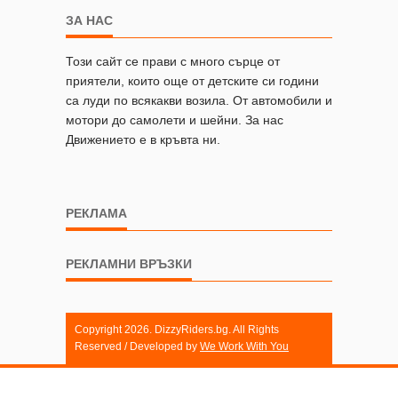
ЗА НАС
Този сайт се прави с много сърце от
приятели, които още от детските си години
са луди по всякакви возила. От автомобили и
мотори до самолети и шейни. За нас
Движението е в кръвта ни.
РЕКЛАМА
РЕКЛАМНИ ВРЪЗКИ
Copyright 2026. DizzyRiders.bg. All Rights
Reserved / Developed by
We Work With You