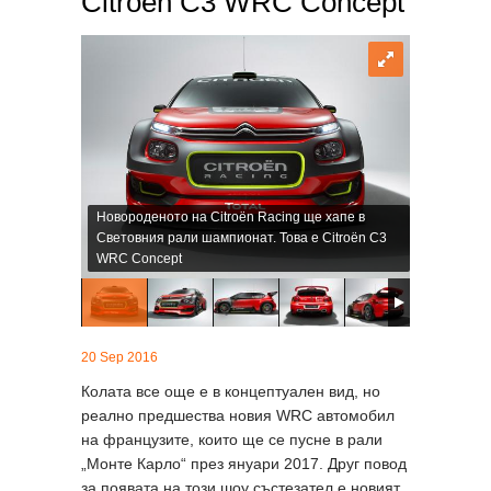
Citroën C3 WRC Concept
Новороденото на Citroën Racing ще хапе в
Световния рали шампионат. Това е Citroën C3
WRC Concept
20 Sep 2016
Колата все още е в концептуален вид, но
реално предшества новия WRC автомобил
на французите, които ще се пусне в рали
„Монте Карло“ през януари 2017. Друг повод
за появата на този шоу състезател е новият