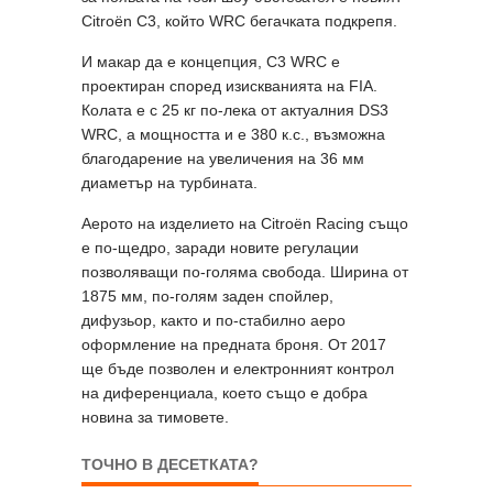
Citroën C3, който WRC бегачката подкрепя.
И макар да е концепция, C3 WRC е
проектиран според изискванията на FIA.
Колата е с 25 кг по-лека от актуалния DS3
WRC, a мощността и е 380 к.с., възможна
благодарение на увеличения на 36 мм
диаметър на турбината.
Аерото на изделието на Citroën Racing също
е по-щедро, заради новите регулации
позволяващи по-голяма свобода. Ширина от
1875 мм, по-голям заден спойлер,
дифузьор, както и по-стабилно аеро
оформление на предната броня. От 2017
ще бъде позволен и електронният контрол
на диференциала, което също е добра
новина за тимовете.
ТОЧНО В ДЕСЕТКАТА?