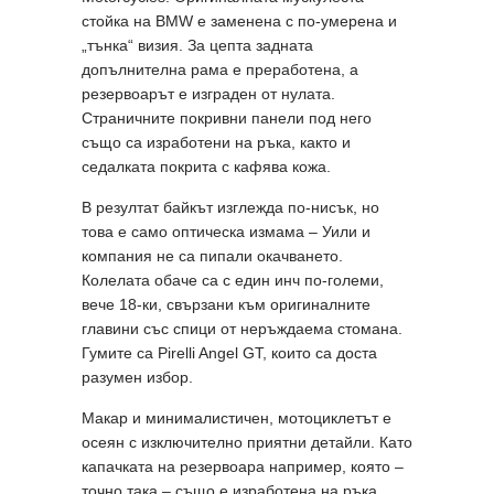
стойка на BMW е заменена с по-умерена и
„тънка“ визия. За цепта задната
допълнителна рама е преработена, а
резервоарът е изграден от нулата.
Страничните покривни панели под него
също са изработени на ръка, както и
седалката покрита с кафява кожа.
В резултат байкът изглежда по-нисък, но
това е само оптическа измама – Уили и
компания не са пипали окачването.
Колелата обаче са с един инч по-големи,
вече 18-ки, свързани към оригиналните
главини със спици от неръждаема стомана.
Гумите са Pirelli Angel GT, които са доста
разумен избор.
Макар и минималистичен, мотоциклетът е
осеян с изключително приятни детайли. Като
капачката на резервоара например, която –
точно така – също е изработена на ръка.