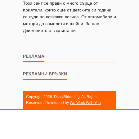
Този сайт се прави с много сърце от
приятели, които още от детските си години
са луди по всякакви возила. От автомобили и
мотори до самолети и шейни. За нас
Движението е в кръвта ни.
РЕКЛАМА
РЕКЛАМНИ ВРЪЗКИ
Copyright 2026. DizzyRiders.bg. All Rights
Reserved / Developed by
We Work With You