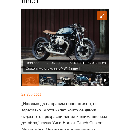
nineT
Построен в Берлин, преработен в Париж: Clutch
Custom Motorcycles BMW R nineT
28 Sep 2016
„Искахме да направим нещо стилно, но
агресивно. Мотоциклет, който се движи
чудесно, с прекрасни линии и внимание към
детайла,“ казва Уили Нол от Clutch Custom
Motorcycles. Оригиналната мускулеста