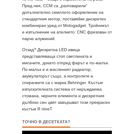
Пред нея, CCM са „разтоварили“
допълнително семплото оформление на
стандартния мотор, поставяйки дискретен
комбиниран уред от Motogadget. Тройникът
е изпълнение на ателието: CNC фрезован от
парче алуминий.
Отзад? Дискретна LED ивица
представляваща стоп светлината и
мигачите, докато отпред фарът е по-малък.
По-малък е и масленият радиатор,
акумулаторът също, а контролите и
спирачките са с марка Behringer. Къстъм
изпускателната система от неръждаема
стомана, черните елементи и дискретния
дълбоко син цвят завършват този прекрасен
къстъм R nineT.
ТОЧНО В ДЕСЕТКАТА?