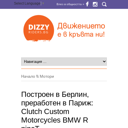
Select Language
▼
Влез в общността »
Начало
\\
Мотори
Построен в Берлин,
преработен в Париж:
Clutch Custom
Motorcycles BMW R