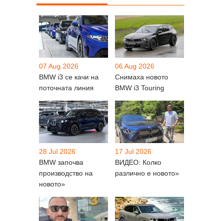
07 Aug 2026
06 Aug 2026
BMW i3 се качи на
Снимаха новото
поточната линия
BMW i3 Touring
28 Jul 2026
17 Jul 2026
BMW започва
ВИДЕО: Колко
производство на
различно е новото»
новото»