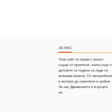
ЗА НАС
Този сайт се прави с много
сърце от приятели, които още о
детските си години са луди по
всякакви возила. От автомобили
и мотори до самолети и шейни.
За нас Движението е в кръвта
ни.