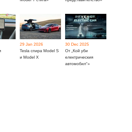
29 Jan 2026
30 Dec 2025
и
Tesla спира Model S
От „Кой уби
и Model X
електрическия
автомобил“»