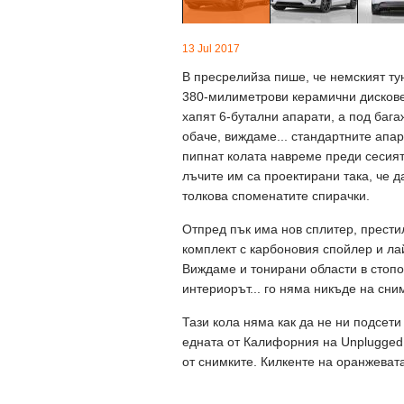
13 Jul 2017
В пресрелийза пише, че немският ту
380-милиметрови керамични дискове 
хапят 6-бутални апарати, а под бага
обаче, виждаме... стандартните апар
пипнат колата навреме преди сесията
лъчите им са проектирани така, че д
толкова споменатите спирачки.
Отпред пък има нов сплитер, престил
комплект с карбоновия спойлер и лай
Виждаме и тонирани области в стопов
интериорът... го няма никъде на сни
Тази кола няма как да не ни подсети
едната от Калифорния на Unplugged 
от снимките. Килкенте на оранжевата