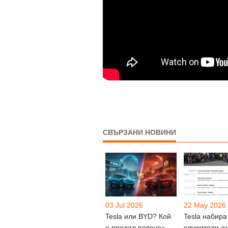
СВЪРЗАНИ НОВИНИ
03 Jul 2026
22 May 2026
Tesla или BYD? Кой
Tesla набира
е продал повече»
служители за