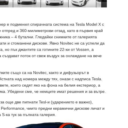
нер е подменил спирачната система на Tesla Model X с
отпред и 360-милиметрови отзад, като в първия край
жника – 4 бутални. Гледайки снимките от галерията
ати и стоманени дискове. Явно Novitec не са успели да
, но пък джантите са готините 22-ки от Vossen, а
а създават поток от свеж въздух за охлаждане на вече
ките също са на Novitec, както и дифузьорът в
стната над номера между тях, онази с надписа Tesla.
ете, които седят яко на фона на белия екстериор, а
мка. Убедени сме, че немците имат решения и за вътре.
 за още две пипнати Tesl-и (ударението е важно),
Performance, чиито предни керамични дискове личат и
 S-ка тук за пълната галерия.