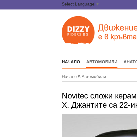
Select Language
▼
НАЧАЛО
АВТОМОБИЛИ
АНАТ
Начало
\\
Автомобили
Novitec сложи керам
X. Джантите са 22-и