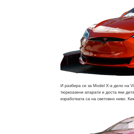
И разбира се за Model X-а дело на Vi
тюркоазени апарати и доста яки дет
изработката са на световно ниво. Ки