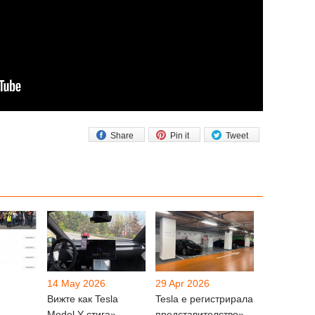
Share
Pin it
Tweet
14 May 2026
29 Apr 2026
Вижте как Tesla
Tesla е регистрирала
Model Y стига»
представителство»