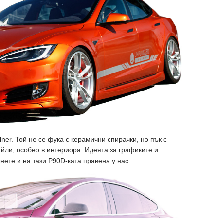
lner. Той не се фука с керамични спирачки, но пък с
айли, особео в интериора. Идеята за графиките и
кнете и на тази P90D-ката правена у нас.