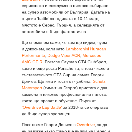
сериозното и ексклузивно пистово събиране
на супер автомобили от България. Датата на
първия ‘battle’ за годината е 10-11 март,
мястото е Серес, Гърция, а селекцията от
автомобили е бъде фантастична.
Ще споменем само, че там ще видим, чуем
и докоснем, коли като
Lamborghini Huracan
Performante
,
Dodge Viper ACR
,
Mercedes-
AMG GT R
, Porsche Cayman GT4 ClubSport,
както и още доста Porsche-та, в това число и
състезателното GT3 Cup на самия Георги
Дончев. Ще има и гости от чужбина,
Schutz
Motorsport
(тимът на Георги) пристига с два
камиона и няколко професионални пилота,
които ще правят и обучение. Първият
‘Overdrive Lap Battle’
за 2018-та се очертава
да бъде супер зрелищен.
Посетихме Георги Дончев в
Overdrive
, за да
ни разкаже какво точно ще видим на Серес и