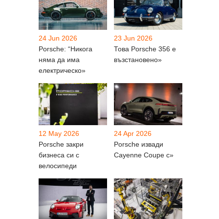
24 Jun 2026
23 Jun 2026
Porsche: “Никога
Това Porsche 356 е
няма да има
възстановено»
електрическо»
12 May 2026
24 Apr 2026
Porsche закри
Porsche извади
бизнеса си с
Cayenne Coupe с»
велосипеди