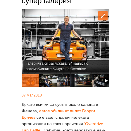
супер галерия
Галерията си заслужава: 34 кадъра с
автомобилните бижута на Overdrive.
07 Mar 2018
Докато всички се суетят около салона в
Женева,
автомобилният пилот Георги
Дончев
се е заел с далеч нелеката
организация на така наречения
‘Overdrive
Lap Battle’
. Събитие, което вероятно е най-