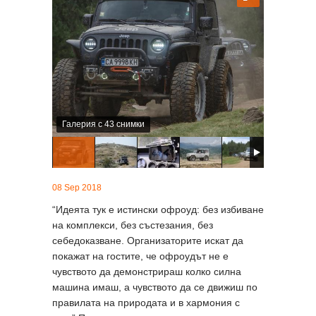
Галерия с 43 снимки
08 Sep 2018
“Идеята тук е истински офроуд: без избиване
на комплекси, без състезания, без
себедоказване. Организаторите искат да
покажат на гостите, че офроудът не е
чувството да демонстрираш колко силна
машина имаш, а чувството да се движиш по
правилата на природата и в хармония с