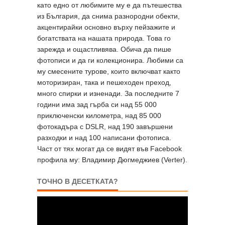
като едно от любимите му е да пътешества
из България, да снима разнородни обекти,
акцентирайки основно върху пейзажите и
богатствата на нашата природа. Това го
зарежда и ощастливява. Обича да пише
фотописи и да ги колекционира. Любими са
му смесените турове, които включват както
моторизиран, така и пешеходен преход,
много спирки и изненади. За последните 7
години има зад гърба си над 55 000
приключенски километра, над 85 000
фотокадъра с DSLR, над 190 завършени
разходки и над 100 написани фотописа.
Част от тях могат да се видят във Facebook
профила му: Владимир Дюгмеджиев (Verter).
ТОЧНО В ДЕСЕТКАТА?