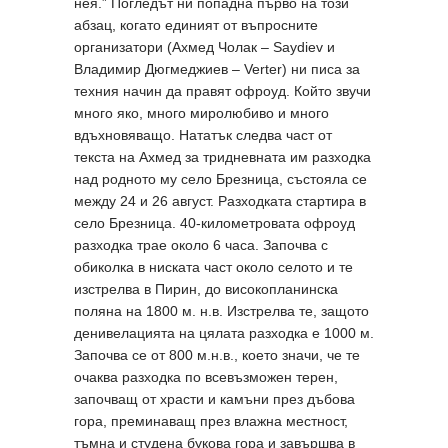
нея.” Погледът ни попадна първо на този
абзац, когато единият от въпросните
организатори (Ахмед Чолак – Saydiev и
Владимир Дюгмеджиев – Verter) ни писа за
техния начин да правят офроуд. Който звучи
много яко, много миролюбиво и много
вдъхновяващо. Нататък следва част от
текста на Ахмед за тридневната им разходка
над родното му село Брезница, състояла се
между 24 и 26 август. Разходката стартира в
село Брезница. 40-километровата офроуд
разходка трае около 6 часа. Започва с
обиколка в ниската част около селото и те
изстрелва в Пирин, до високопланинска
поляна на 1800 м. н.в. Изстрелва те, защото
денивелацията на цялата разходка е 1000 м.
Започва се от 800 м.н.в., което значи, че те
очаква разходка по всевъзможен терен,
започващ от храсти и камъни през дъбова
гора, преминаващ през влажна местност,
тъмна и студена букова гора и завършва в