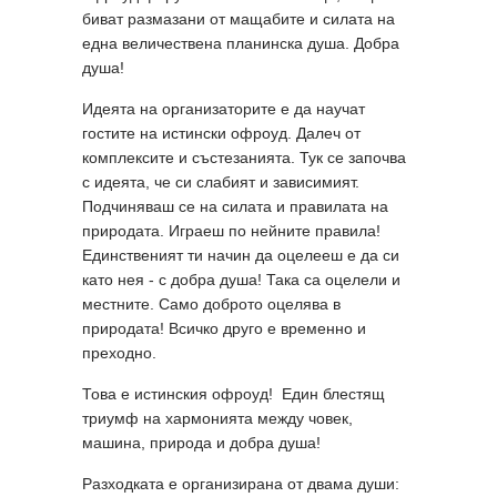
биват размазани от мащабите и силата на
една величествена планинска душа. Добра
душа!
Идеята на организаторите е да научат
гостите на истински офроуд. Далеч от
комплексите и състезанията. Тук се започва
с идеята, че си слабият и зависимият.
Подчиняваш се на силата и правилата на
природата. Играеш по нейните правила!
Единственият ти начин да оцелееш е да си
като нея - с добра душа! Така са оцелели и
местните. Само доброто оцелява в
природата! Всичко друго е временно и
преходно.
Това е истинския офроуд! Един блестящ
триумф на хармонията между човек,
машина, природа и добра душа!
Разходката е организирана от двама души: