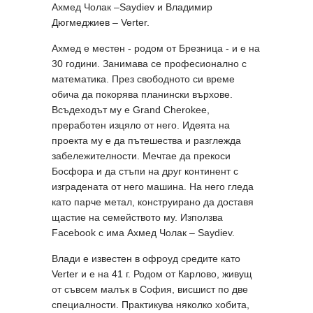
Ахмед Чолак –Saydiev и Владимир
Дюгмеджиев – Verter.
Ахмед е местен - родом от Брезница - и е на
30 години. Занимава се професионално с
математика. През свободното си време
обича да покорява планински върхове.
Всъдеходът му е Grand Cherokee,
преработен изцяло от него. Идеята на
проекта му е да пътешества и разглежда
забележителности. Мечтае да прекоси
Босфора и да стъпи на друг континент с
изградената от него машина. На него гледа
като парче метал, конструирано да доставя
щастие на семейството му. Използва
Facebook с има Ахмед Чолак – Saydiev.
Влади e известен в офроуд средите като
Verter и е на 41 г. Родом от Карлово, живущ
от съвсем малък в София, висшист по две
специалности. Практикува няколко хобита,