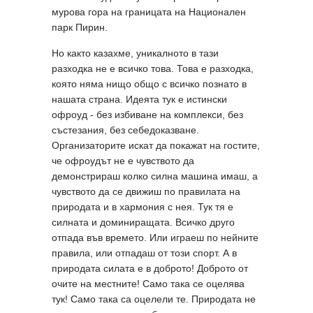
мурова гора на границата на Национален
парк Пирин.
Но както казахме, уникалното в тази
разходка не е всичко това. Това е разходка,
която няма нищо общо с всичко познато в
нашата страна. Идеята тук е истински
офроуд - без избиване на комплекси, без
състезания, без себедоказване.
Организаторите искат да покажат на гостите,
че офроудът не е чувството да
демонстрираш колко силна машина имаш, а
чувството да се движиш по правилата на
природата и в хармония с нея. Тук тя е
силната и доминиращата. Всичко друго
отпада във времето. Или играеш по нейните
правила, или отпадаш от този спорт. А в
природата силата е в доброто! Доброто от
очите на местните! Само така се оцелява
тук! Само така са оцелели те. Природата не