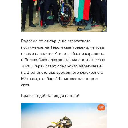
Радваме се от сърце на страхотното
постижение на Тедо и сме убедени, че това
е само началото. А то е, тъй като каранията
в Полша бяха едва за първия старт от сезон
2020. Първи старт, след който Кабакчиев е
на 2-ро място във временното класиране с
50 точки, от общо 14 състезателя от цял
свят.
Браво, Тедо! Напред и нагоре!