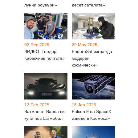
лунни роувъри»
десет сателита»
02 Dec 2025
29 May 2025
ВИДЕО: Теодор
EnduroSat изгражда
Кабакчиев по пътя»
модерен
космически»
12 Feb 2025
15 Jan 2025
Ватман от Варна си
Falcon 9 на SpaceX
купи нов батмобил
изведе в Космоса»