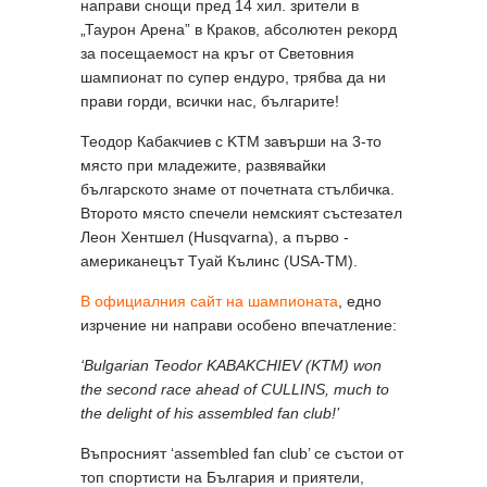
направи снощи пред 14 хил. зрители в
„Таурон Арена” в Краков, абсолютен рекорд
за посещаемост на кръг от Световния
шампионат по супер ендуро, трябва да ни
прави горди, всички нас, българите!
Теодор Кабакчиев с KTM завърши на 3-то
място при младежите, развявайки
българското знаме от почетната стълбичка.
Второто място спечели немският състезател
Леон Хентшел (Husqvarna), а първо -
американецът Tуай Кълинс (USA-TM).
В официалния сайт на шампионата
, едно
изрчение ни направи особено впечатление:
‘Bulgarian Teodor KABAKCHIEV (KTM) won
the second race ahead of CULLINS, much to
the delight of his assembled fan club!’
Въпросният ‘assembled fan club’ се състои от
топ спортисти на България и приятели,