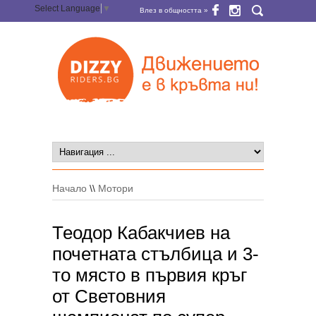
Select Language
▼
Влез в общността »
Начало
\\
Мотори
Теодор Кабакчиев на
почетната стълбица и 3-
то място в първия кръг
от Световния