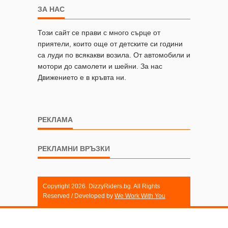
ЗА НАС
Този сайт се прави с много сърце от
приятели, които още от детските си години
са луди по всякакви возила. От автомобили и
мотори до самолети и шейни. За нас
Движението е в кръвта ни.
РЕКЛАМА
РЕКЛАМНИ ВРЪЗКИ
Copyright 2026. DizzyRiders.bg. All Rights
Reserved / Developed by
We Work With You