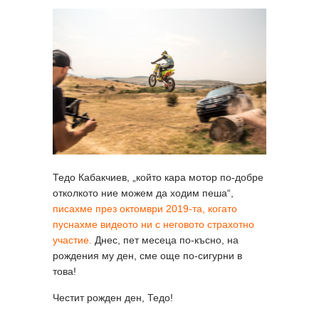
Тедо Кабакчиев, „който кара мотор по-добре
отколкото ние можем да ходим пеша“,
писахме през октомври 2019-та, когато
пуснахме видеото ни с неговото страхотно
участие.
Днес, пет месеца по-късно, на
рождения му ден, сме още по-сигурни в
това!
Честит рожден ден, Тедо!