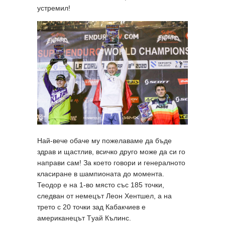
устремил!
Най-вече обаче му пожелаваме да бъде
здрав и щастлив, всичко друго може да си го
направи сам! За което говори и генералното
класиране в шампионата до момента.
Теодор е на 1-во място със 185 точки,
следван от немецът Леон Хентшел, а на
трето с 20 точки зад Кабакчиев е
американецът Tуай Кълинс.