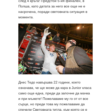
след 4 кръга! Предстои 5-ия финален, в
Полша, като датата за него все още не е
насрочена, поради световната ситуация в
момента.
Днес Тедо навършва 22 години, което
означава, че ще може да кара в Junior класа
само още една, преди да започне да мачка
и при мъжете! Пожелаваме му го от от все
сърце, но преди това му пожелаваме да
спечели Световната титла, към която се е