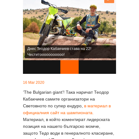
Днес Теодор Кабакчиев става на 22!
Честитоoooooooooo!
16 Mar 2020
‘The Bulgarian giant’! Така наричат Теодор
Кабакчиев самите организатори на
Световното по супер ендуро,
в материал в
официалния сайт на шампионата.
Материал, в който коментират лидерската
позиция на нашето българско момче,
защото Тедо води в генералното класиране,