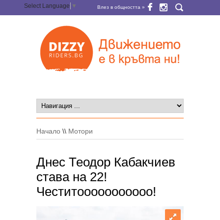
Select Language
▼
Влез в общността »
Начало
\\
Мотори
Днес Теодор Кабакчиев
става на 22!
Честитоoooooooooo!