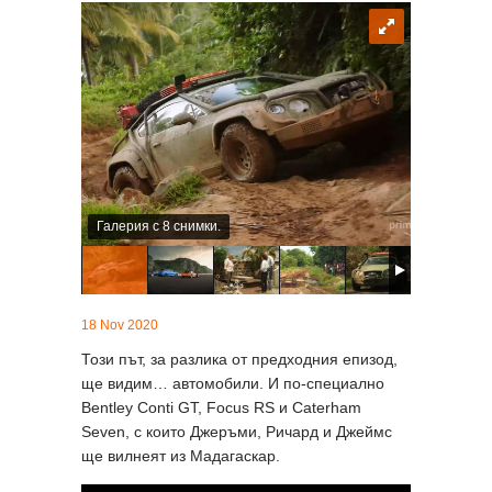
Галерия с 8 снимки.
18 Nov 2020
Този път, за разлика от предходния епизод,
ще видим… автомобили. И по-специално
Bentley Conti GT, Focus RS и Caterham
Seven, с които Джеръми, Ричард и Джеймс
ще вилнеят из Мадагаскар.