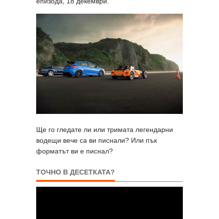
епизода, 18 декември.
Ще го гледате ли или тримата легендарни
водещи вече са ви писнали? Или пък
форматът ви е писнал?
ТОЧНО В ДЕСЕТКАТА?