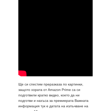
Ще си спестим преразказа по картинки,
защото хората от Amazon Prime са си
подготвили кратко видео, което да ни
подготви и нахъса за премиерата Важната
информация тук е датата на излъчване на