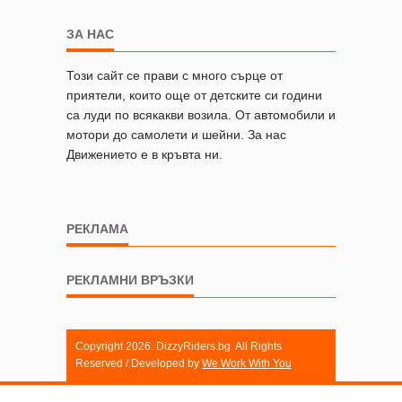
ЗА НАС
Този сайт се прави с много сърце от
приятели, които още от детските си години
са луди по всякакви возила. От автомобили и
мотори до самолети и шейни. За нас
Движението е в кръвта ни.
РЕКЛАМА
РЕКЛАМНИ ВРЪЗКИ
Copyright 2026. DizzyRiders.bg. All Rights
Reserved / Developed by
We Work With You