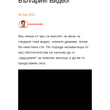
България! Видео!
28 Sep 2021
Ако някои от вас си мислят, че вече са
гледали това видео, нямате дежавю, може
би наистина сте. Но поради независещи от
нас обстоятелства се наложи да го
„задържим“ за няколко месеца и да ви го
представим сега.