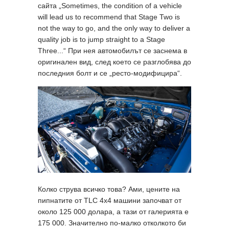
сайта „Sometimes, the condition of a vehicle
will lead us to recommend that Stage Two is
not the way to go, and the only way to deliver a
quality job is to jump straight to a Stage
Three...“ При нея автомобилът се заснема в
оригинален вид, след което се разглобява до
последния болт и се „ресто-модифицира“.
Колко струва всичко това? Ами, цените на
пипнатите от TLC 4x4 машини започват от
около 125 000 долара, а тази от галерията е
175 000. Значително по-малко отколкото би