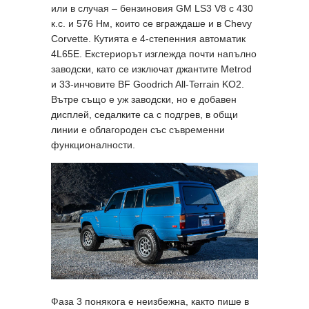
или в случая – бензиновия GM LS3 V8 с 430
к.с. и 576 Нм, които се вграждаше и в Chevy
Corvette. Кутията е 4-степенния автоматик
4L65E. Екстериорът изглежда почти напълно
заводски, като се изключат джантите Metrod
и 33-инчовите BF Goodrich All-Terrain KO2.
Вътре също е уж заводски, но е добавен
дисплей, седалките са с подгрев, в общи
линии е облагороден със съвременни
функционалности.
Фаза 3 понякога е неизбежна, както пише в