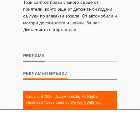
Този сайт се прави с много сърце от
приятели, които още от детските си години
са луди по всякакви возила. От автомобили и
мотори до самолети и шейни. За нас
Движението е в кръвта ни.
РЕКЛАМА
РЕКЛАМНИ ВРЪЗКИ
Copyright 2026. DizzyRiders.bg. All Rights
Reserved / Developed by
We Work With You