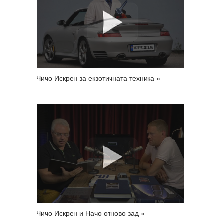
Чичо Искрен за екзотичната техника »
Чичо Искрен и Начо отново зад »