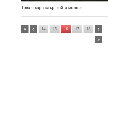
Това е харвестър, който може »
«
14
15
16
17
18
»