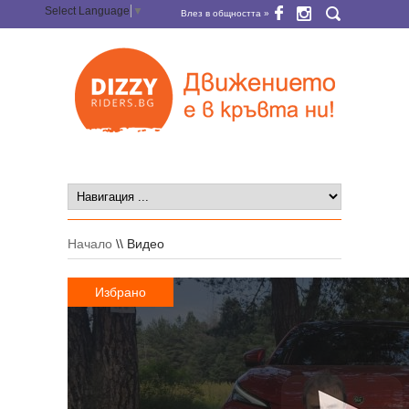
Select Language
▼
Влез в общността »
Начало
\\
Видео
Избрано