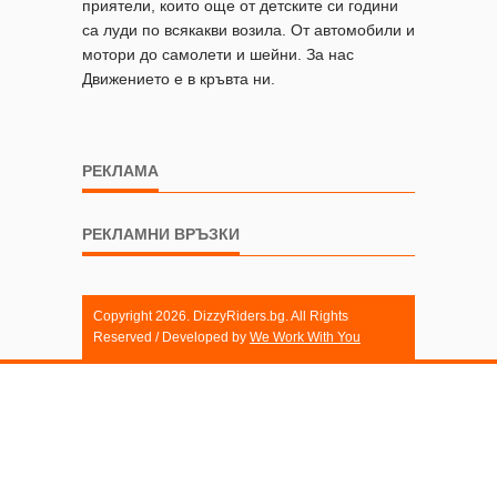
приятели, които още от детските си години
са луди по всякакви возила. От автомобили и
мотори до самолети и шейни. За нас
Движението е в кръвта ни.
РЕКЛАМА
РЕКЛАМНИ ВРЪЗКИ
Copyright 2026. DizzyRiders.bg. All Rights
Reserved / Developed by
We Work With You