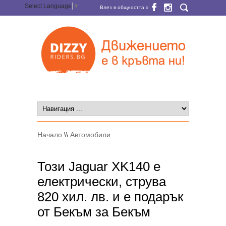
Select Language
▼
Влез в общността »
Начало
\\
Автомобили
Този Jaguar XK140 е
електрически, струва
820 хил. лв. и е подарък
от Бекъм за Бекъм