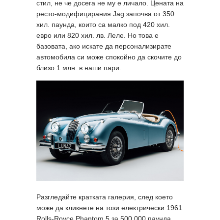
стил, не че досега не му е личало. Цената на
ресто-модифицирания Jag започва от 350
хил. паунда, които са малко под 420 хил.
евро или 820 хил. лв. Леле. Но това е
базовата, ако искате да персонализирате
автомобила си може спокойно да скочите до
близо 1 млн. в наши пари.
Разгледайте кратката галерия, след което
може да кликнете на този електрически 1961
Rolls-Royce Phantom 5 за 500 000 паунда,