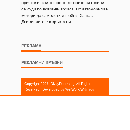
приятели, които още от детските си години
са луди по всякакви возила. От автомобили и
мотори до самолети и шейни. За нас
Движението е в кръвта ни.
РЕКЛАМА
РЕКЛАМНИ ВРЪЗКИ
Copyright 2026. DizzyRiders.bg. All Rights
Reserved / Developed by
We Work With You