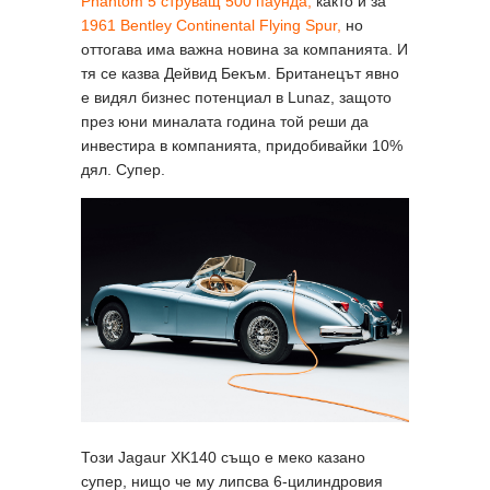
Phantom 5 струващ 500 паунда,
както и за
1961 Bentley Continental Flying Spur,
но
оттогава има важна новина за компанията. И
тя се казва Дейвид Бекъм. Британецът явно
е видял бизнес потенциал в Lunaz, защото
през юни миналата година той реши да
инвестира в компанията, придобивайки 10%
дял. Супер.
Този Jagaur XK140 също е меко казано
супер, нищо че му липсва 6-цилиндровия