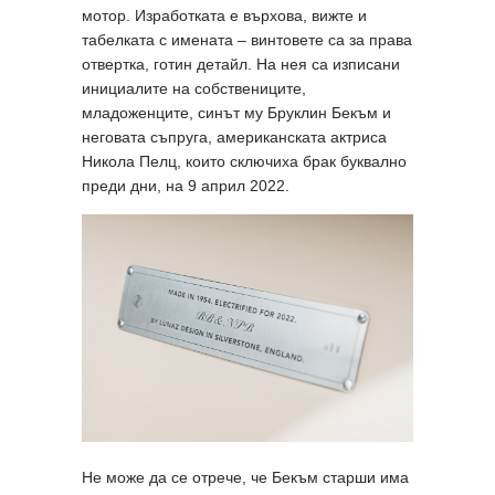
мотор. Изработката е върхова, вижте и
табелката с имената – винтовете са за права
отвертка, готин детайл. На нея са изписани
инициалите на собствениците,
младоженците, синът му Бруклин Бекъм и
неговата съпруга, американската актриса
Никола Пелц, които сключиха брак буквално
преди дни, на 9 април 2022.
Не може да се отрече, че Бекъм старши има