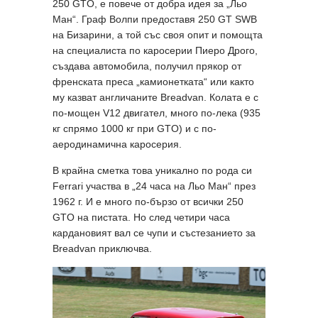
250 GTO, е повече от добра идея за „Льо
Ман“. Граф Волпи предоставя 250 GT SWB
на Бизарини, а той със своя опит и помощта
на специалиста по каросерии Пиеро Дрого,
създава автомобила, получил прякор от
френската преса „камионетката“ или както
му казват англичаните Breadvan. Колата е с
по-мощен V12 двигател, много по-лека (935
кг спрямо 1000 кг при GTO) и с по-
аеродинамична каросерия.
В крайна сметка това уникално по рода си
Ferrari участва в „24 часа на Льо Ман“ през
1962 г. И е много по-бързо от всички 250
GTO на пистата. Но след четири часа
кардановият вал се чупи и състезанието за
Breadvan приключва.