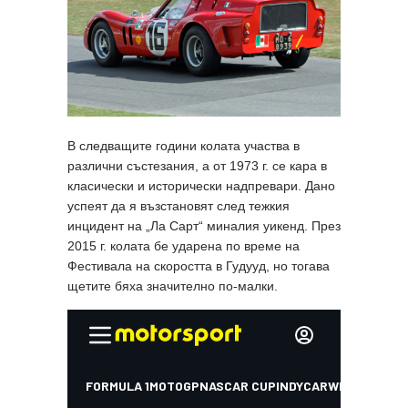
В следващите години колата участва в
различни състезания, а от 1973 г. се кара в
класически и исторически надпревари. Дано
успеят да я възстановят след тежкия
инцидент на „Ла Сарт“ миналия уикенд. През
2015 г. колата бе ударена по време на
Фестивала на скоростта в Гудууд, но тогава
щетите бяха значително по-малки.