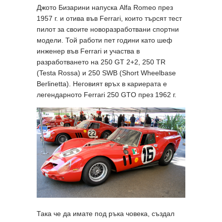
Джото Бизарини напуска Alfa Romeo през
1957 г. и отива във Ferrari, които търсят тест
пилот за своите новоразработвани спортни
модели. Той работи пет години като шеф
инженер във Ferrari и участва в
разработването на 250 GT 2+2, 250 TR
(Testa Rossa) и 250 SWB (Short Wheelbase
Berlinetta). Неговият връх в кариерата е
легендарното Ferrari 250 GTO през 1962 г.
Така че да имате под ръка човека, създал