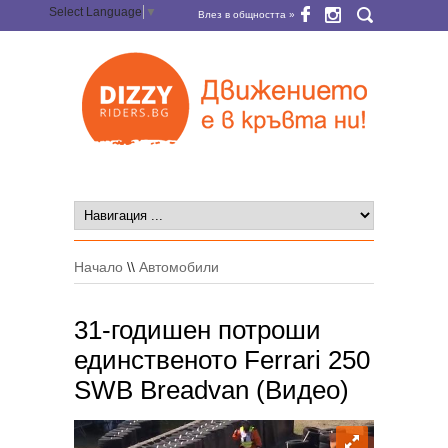
Select Language
▼
Влез в общността »
Начало
\\
Автомобили
31-годишен потроши
единственото Ferrari 250
SWB Breadvan (Видео)