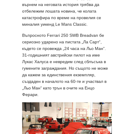
върнем на неговата история трябва да
отбележим лошата новина, че колата
катастрофира по време на провелия се
миналия уикенд Le Mans Classic.
Въпросното Ferrari 250 SWB Breadvan бе
сериозно ударено на пистата „Ла Сарт“,
където се провежда „24 часа на Льо Ман“.
31-годишният австрийски пилот на име
Лукас Халуса е невредим след сблъсъка в
гумените заграждания. Но същото не може
да кажем за единствения екземпляр,
създаден в началото на 60-те и участвал в
„Льо Ман“ като трън в очите на Енцо
Ферари.