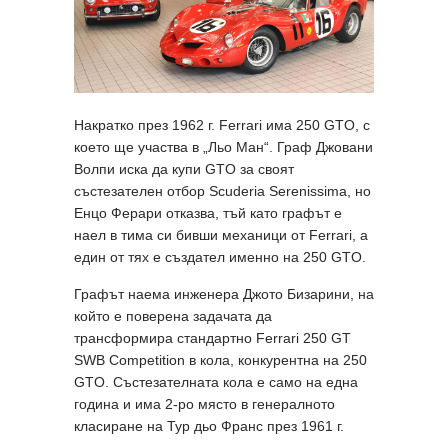
Накратко през 1962 г. Ferrari има 250 GTO, с
което ще участва в „Льо Ман“. Граф Джовани
Волпи иска да купи GTO за своят
състезателен отбор Scuderia Serenissima, но
Енцо Ферари отказва, тъй като графът е
наел в тима си бивши механици от Ferrari, а
един от тях е създател именно на 250 GTO.
Графът наема инженера Джото Бизарини, на
който е поверена задачата да
трансформира стандартно Ferrari 250 GT
SWB Competition в кола, конкурентна на 250
GTO. Състезателната кола е само на една
година и има 2-ро място в генералното
класиране на Тур дьо Франс през 1961 г.