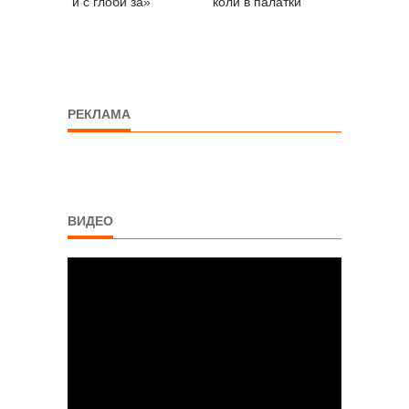
и с глоби за»
коли в палатки
РЕКЛАМА
ВИДЕО