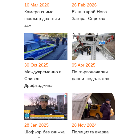
16 Mar 2026
26 Feb 2026
Камера снима
Екшън край Нова
шофьор два пъти
Загора: Спряха»
за»
30 Oct 2025
05 Apr 2025
Междувременно в
По първоначални
Сливен:
данни: седалката»
Дрифтаджия»
28 Jan 2025
28 Nov 2024
Шофьор без книжка
Полицията вкарва