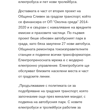
електробуса и пет нови тролейбуса.
Доставката е част от втория проект на
Община Сливен за градски транспорт, който
се финансира от ОП "Околна среда" 2014-
2020 и е свързан с намаляване на вредните
емисии и праховите частици. По първия
проект беше обновен автобусният парк в
града, като бяха закупени 27 нови автобуса.
Общината ремонтира токоизправителните
станции и подмени всички трансформатори.
Електропреносната мрежа е с модерно
електронно управление. Електробусите ще
обслужват близките населени места и част
от градските линии.
„Продължаваме с политиката си за
подобряване на градския транспорт, която
започнахме още през миналия мандат, с
подмяна на автобусния парк. С новите
електробуси и тролейбуси работим за