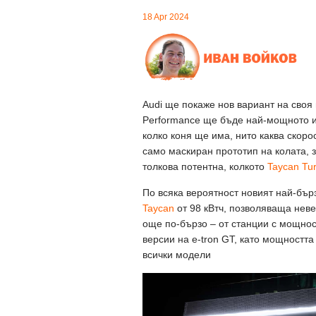
18 Apr 2024
Audi ще покаже нов вариант на своя 
Performance ще бъде най-мощното и 
колко коня ще има, нито каква скоро
само маскиран прототип на колата, за
толкова потентна, колкото
Taycan Tu
По всяка вероятност новият най-бърз
Taycan
от 98 кВтч, позволяваща неве
още по-бързо – от станции с мощнос
версии на e-tron GT, като мощностт
всички модели