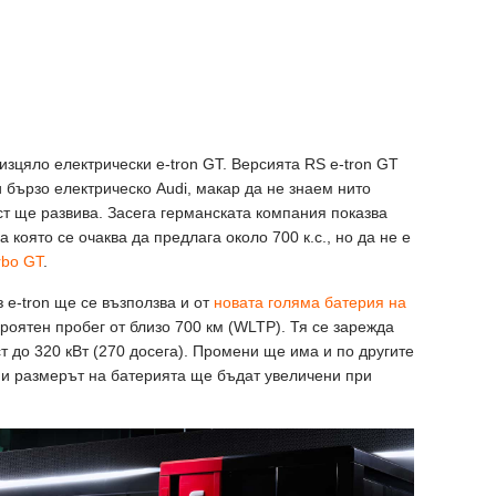
изцяло електрически e-tron GT. Версията RS e-tron GT
бързо електрическо Audi, макар да не знаем нито
ст ще развива. Засега германската компания показва
 която се очаква да предлага около 700 к.с., но да не е
rbo GT
.
 e-tron ще се възползва и от
новата голяма батерия на
роятен пробег от близо 700 км (WLTP). Тя се зарежда
т до 320 кВт (270 досега). Промени ще има и по другите
а и размерът на батерията ще бъдат увеличени при