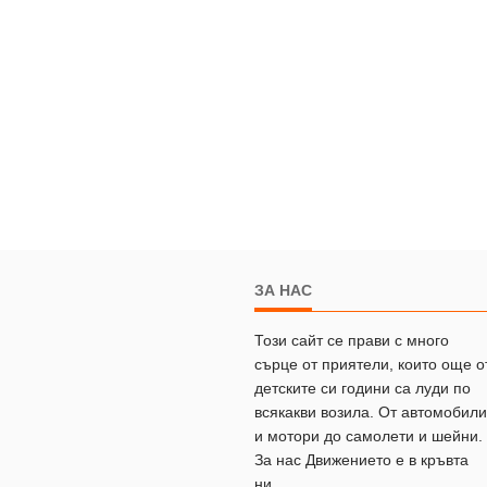
ЗА НАС
Този сайт се прави с много
сърце от приятели, които още о
детските си години са луди по
всякакви возила. От автомобили
и мотори до самолети и шейни.
За нас Движението е в кръвта
ни.