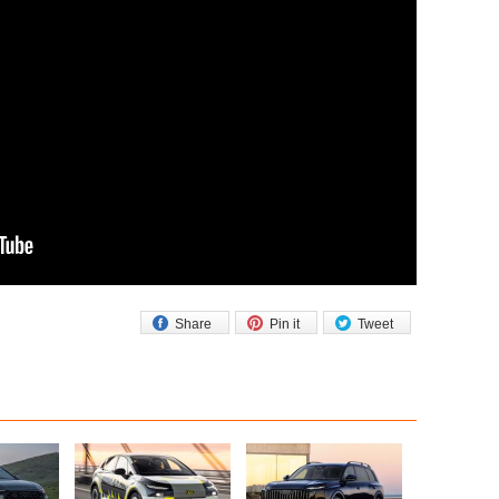
Share
Pin it
Tweet