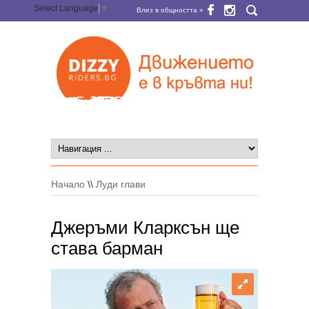
Select Language
▼
Влез в общността »
Начало
\\
Луди глави
Джеръми Кларксън ще
става барман