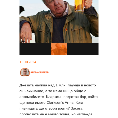
11 Jul 2024
Джезата налива над 1 млн. паунда в новото
си начинание, а то няма нищо общо с
автомобилите. Кларксън подготвя бар, който
ще носи името Clarkson's Arms. Кога
пивницата ще отвори врати? Засега
прогнозата не е много точна, но изглежда