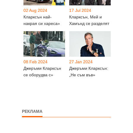
02 Aug 2024
17 Jul 2024
Кларксън най-
Кларксън, Мей и
накрая си хареса»
Хамънд се разделят
08 Feb 2024
27 Jan 2024
Джеръми Кларксън
Джеръми Кларксън:
се оборудва с»
„Не съм във»
РЕКЛАМА