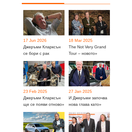
17 Jun 2026
18 Mar 2025
Джеръми Кларксън
The Not Very Grand
се бори с рак
Tour – новото»
23 Feb 2025
27 Jan 2025
Джеръми Кларксън
И Джеръми започва
ще се появи отново»
нова глава като»