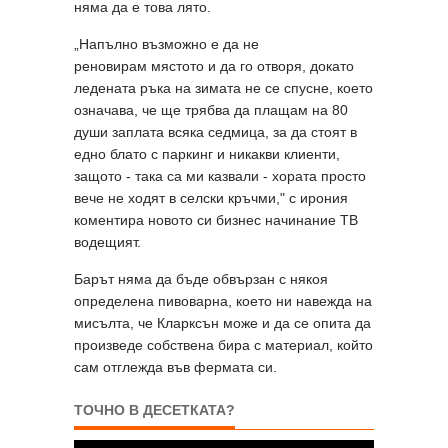
няма да е това лято.
„Напълно възможно е да не
реновирам мястото и да го отворя, докато
ледената ръка на зимата не се спусне, което
означава, че ще трябва да плащам на 80
души заплата всяка седмица, за да стоят в
едно блато с паркинг и никакви клиенти,
защото - така са ми казвали - хората просто
вече не ходят в селски кръчми," с ирония
коментира новото си бизнес начинание ТВ
водещият.
Барът няма да бъде обвързан с някоя
определена пивоварна, което ни навежда на
мисълта, че Кларксън може и да се опита да
произведе собствена бира с материал, който
сам отглежда във фермата си.
ТОЧНО В ДЕСЕТКАТА?