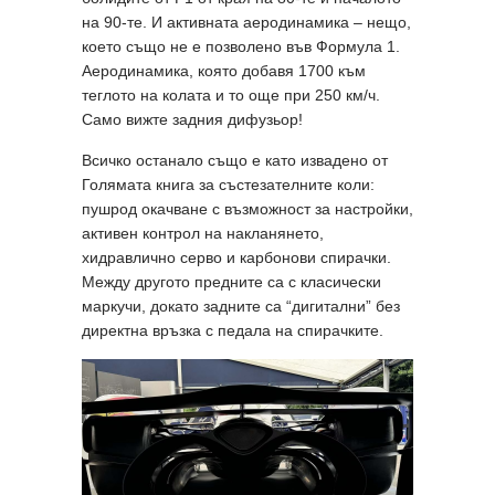
на 90-те. И активната аеродинамика – нещо,
което също не е позволено във Формула 1.
Аеродинамика, която добавя 1700 към
теглото на колата и то още при 250 км/ч.
Само вижте задния дифузьор!
Всичко останало също е като извадено от
Голямата книга за състезателните коли:
пушрод окачване с възможност за настройки,
активен контрол на накланянето,
хидравлично серво и карбонови спирачки.
Между другото предните са с класически
маркучи, докато задните са “дигитални” без
директна връзка с педала на спирачките.