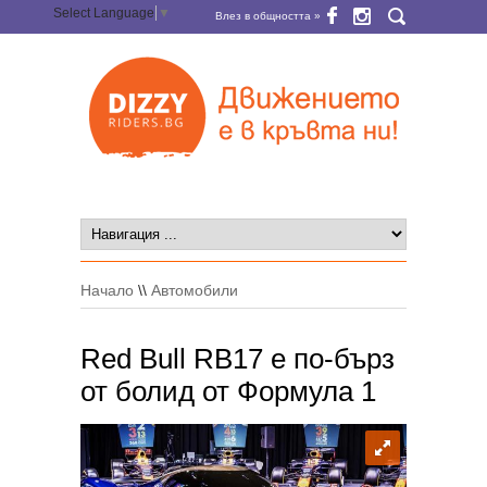
Select Language
▼
Влез в общността »
Начало
\\
Автомобили
Red Bull RB17 е по-бърз
от болид от Формула 1