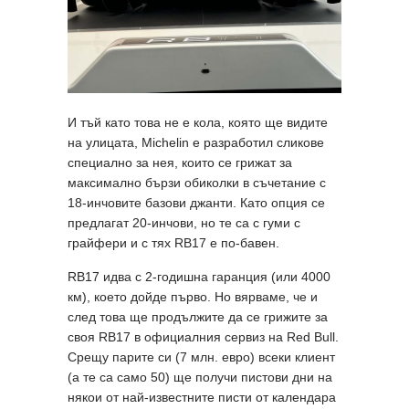
И тъй като това не е кола, която ще видите
на улицата, Michelin е разработил сликове
специално за нея, които се грижат за
максимално бързи обиколки в съчетание с
18-инчовите базови джанти. Като опция се
предлагат 20-инчови, но те са с гуми с
грайфери и с тях RB17 е по-бавен.
RB17 идва с 2-годишна гаранция (или 4000
км), което дойде първо. Но вярваме, че и
след това ще продължите да се грижите за
своя RB17 в официалния сервиз на Red Bull.
Срещу парите си (7 млн. евро) всеки клиент
(а те са само 50) ще получи пистови дни на
някои от най-известните писти от календара