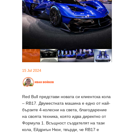
15 Jul 2024
Red Bull представи новата си клиентска кола
– RB17. Двуместната машина е едно от най-
бързите 4-колесни на света, благодарение
на своята техника, която идва директно от
Формула 1. Всъщност създателят на тази
кола, Ейдриън Нюи, твърди, че RB17 е