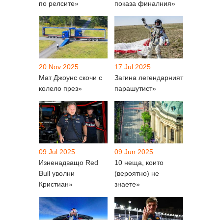
по релсите»
показа финалния»
20 Nov 2025
17 Jul 2025
Мат Джоунс скочи с
Загина легендарният
колело през»
парашутист»
09 Jul 2025
09 Jun 2025
Изненадващо Red
10 неща, които
Bull уволни
(вероятно) не
Кристиан»
знаете»