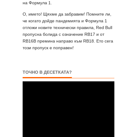
на Формула 1.
О, името! Щяхме да забравим! Помните ли,
че когато дойде пандемията и Формула 1
отложи новите технически правила, Red Bull
пропусна болида с означение RB17 и от
RB16B премина направо към RB18. Ето сега
този пропуск е поправен!
ТОЧНО В ДЕСЕТКАТА?