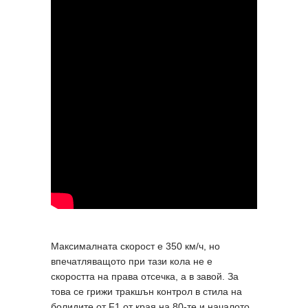
Максималната скорост е 350 км/ч, но
впечатляващото при тази кола не е
скоростта на права отсечка, а в завой. За
това се грижи тракшън контрол в стила на
болидите от F1 от края на 80-те и началото