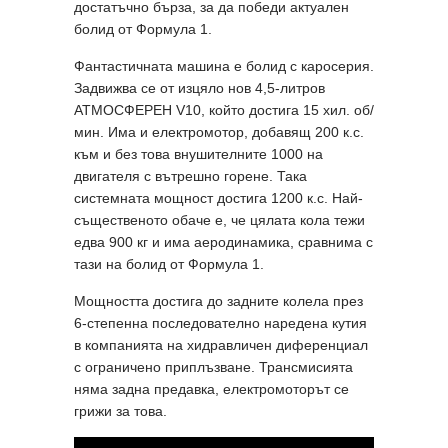
достатъчно бърза, за да победи актуален
болид от Формула 1.
Фантастичната машина е болид с каросерия.
Задвижва се от изцяло нов 4,5-литров
АТМОСФЕРЕН V10, който достига 15 хил. об/
мин. Има и електромотор, добавящ 200 к.с.
към и без това внушителните 1000 на
двигателя с вътрешно горене. Така
системната мощност достига 1200 к.с. Най-
същественото обаче е, че цялата кола тежи
едва 900 кг и има аеродинамика, сравнима с
тази на болид от Формула 1.
Мощността достига до задните колела през
6-степенна последователно наредена кутия
в компанията на хидравличен диференциал
с ограничено приплъзване. Трансмисията
няма задна предавка, електромоторът се
грижи за това.