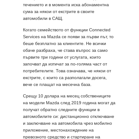
течението и в момента иска абонаментна
сума за някои от екстрите в своите
автомобили в САЩ.
Когато семейството от функции Connected
Services на Mazda се появи за първи път, то
беше безплатно за клиентите. Не всички
обаче разбраха, че става въпрос за само
първите три години от услугата, които
започват да изтичат за по-голяма част от
потребителите. Това означава, че някои от
екстрите, с които са разполагали досега,
вече се плащат на месечна база.
Срещу 10 долара на месец собствениците
на модели Mazda след 2019 година могат да
получат обратно следните функции в
автомобилите си: дистанционно отключване
и заключване на автомобила чрез мобилно
приложение, местонахождение на
превозното средство и стартиране на