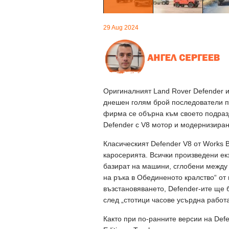
29 Aug 2024
Оригиналният Land Rover Defender из
днешен голям брой последователи по
фирма се обърна към своето подраз
Defender с V8 мотор и модернизиран
Класическият Defender V8 от Works B
каросерията. Всички произведени ек
базират на машини, сглобени между 
на ръка в Обединеното кралство“ от 
възстановяването, Defender-ите ще
след „стотици часове усърдна работа
Както при по-ранните версии на Defe