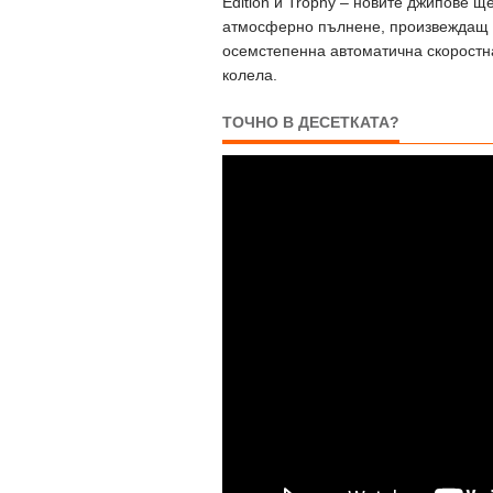
Edition и Trophy – новите джипове щ
атмосферно пълнене, произвеждащ 4
осемстепенна автоматична скоростн
колела.
ТОЧНО В ДЕСЕТКАТА?