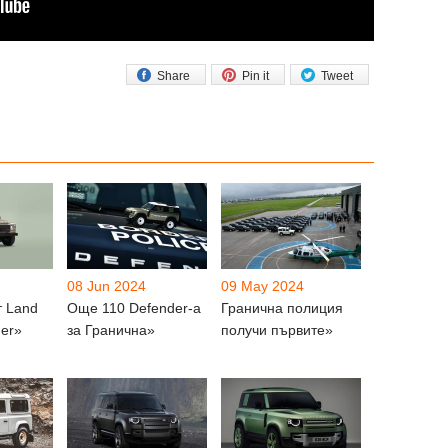
Share
Pin it
Tweet
08 Jun 2024
09 May 2024
т Land
Още 110 Defender-а
Гранична полиция
der»
за Гранична»
получи първите»