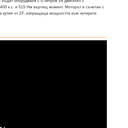
е бъдат оборудвани с 5-литров V8 двигател с
00 к.с. и 515 Нм въртящ момент. Моторът е съчетан с
а кутия от ZF, изпращаща мощността към четирите