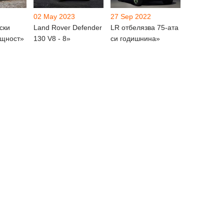
02 May 2023
27 Sep 2022
ски
Land Rover Defender
LR отбелязва 75-ата
ъщност»
130 V8 - 8»
си годишнина»