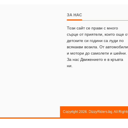
ЗА НАС
Този сайт се прави с много
сърце от приятели, които още о
детските си години са луди по
всякакви возила. От автомобили
и мотори до самолети и шейни.
За нас Движението е в кръвта
ни.
Copyright 2026. DizzyRiders.bg. All Righ