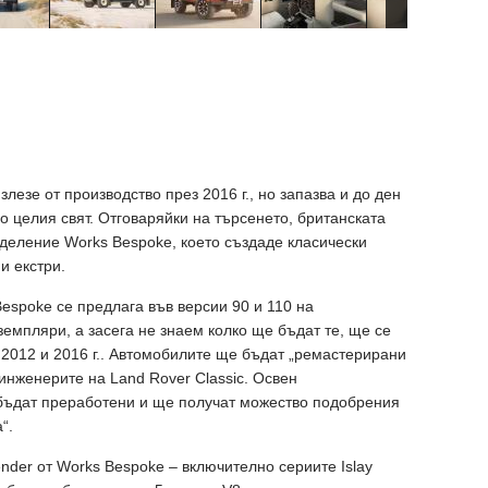
лезе от производство през 2016 г., но запазва и до ден
 целия свят. Отговаряйки на търсенето, британската
деление Works Bespoke, което създаде класически
и екстри.
espoke се предлага във версии 90 и 110 на
земпляри, а засега не знаем колко ще бъдат те, ще се
2012 и 2016 г.. Автомобилите ще бъдат „ремастерирани
инженерите на Land Rover Classic. Освен
 бъдат преработени и ще получат можество подобрения
“.
nder от Works Bespoke – включително сериите Islay