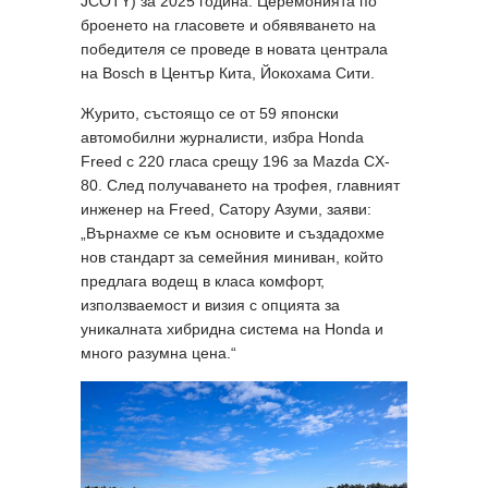
JCOTY) за 2025 година. Церемонията по
броенето на гласовете и обявяването на
победителя се проведе в новата централа
на Bosch в Център Кита, Йокохама Сити.
Журито, състоящо се от 59 японски
автомобилни журналисти, избра Honda
Freed с 220 гласа срещу 196 за Mazda CX-
80. След получаването на трофея, главният
инженер на Freed, Сатору Азуми, заяви:
„Върнахме се към основите и създадохме
нов стандарт за семейния миниван, който
предлага водещ в класа комфорт,
използваемост и визия с опцията за
уникалната хибридна система на Honda и
много разумна цена.“