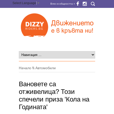
Select Language
▼
Влез в общността »
Начало
\\
Автомобили
Вановете са
отживелица? Този
спечели приза 'Кола на
Годината'