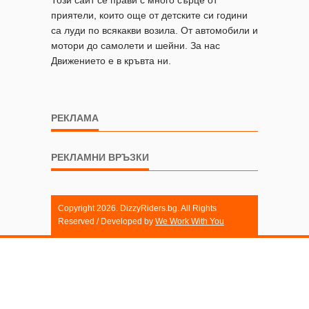
приятели, които още от детските си години
са луди по всякакви возила. От автомобили и
мотори до самолети и шейни. За нас
Движението е в кръвта ни.
РЕКЛАМА
РЕКЛАМНИ ВРЪЗКИ
Copyright 2026. DizzyRiders.bg. All Rights
Reserved / Developed by
We Work With You