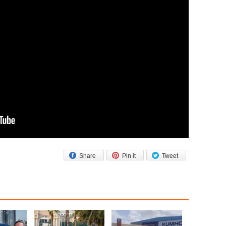
Share
Pin it
Tweet