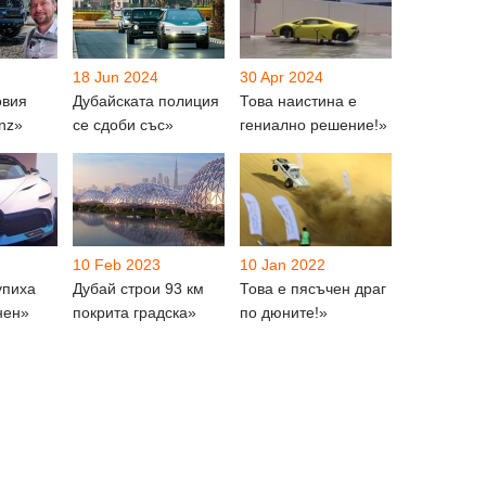
18 Jun 2024
30 Apr 2024
овия
Дубайската полиция
Това наистина е
nz»
се сдоби със»
гениално решение!»
10 Feb 2023
10 Jan 2022
упиха
Дубай строи 93 км
Това е пясъчен драг
нен»
покрита градска»
по дюните!»