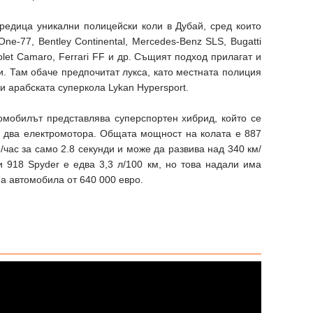
редица уникални полицейски коли в Дубай, сред които
One-77, Bentley Continental, Mercedes-Benz SLS, Bugatti
et Camaro, Ferrari FF и др. Същият подход прилагат и
и. Там обаче предпочитат лукса, като местната полиция
 и арабската суперкола Lykan Hypersport.
томобилът представлява суперспортен хибрид, който се
и два електромотора. Общата мощност на колата е 887
м/час за само 2.8 секунди и може да развива над 340 км/
и 918 Spyder е едва 3,3 л/100 км, но това надали има
а автомобила от 640 000 евро.