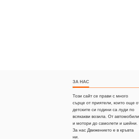
ЗА НАС
Този сайт се прави с много
сърце от приятели, които още о
детските си години са луди по
всякакви возила. От автомобили
и мотори до самолети и шейни.
За нас Движението е в кръвта
ни.