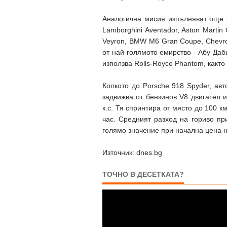
Аналогична мисия изпълняват още 
Lamborghini Aventador, Aston Martin 
Veyron, BMW M6 Gran Coupe, Chevrol
от най-голямото емирство - Абу Даб
използва Rolls-Royce Phantom, както
Колкото до Porsche 918 Spyder, ав
задвижва от бензинов V8 двигател 
к.с. Тя спринтира от място до 100 к
час. Средният разход на гориво пр
голямо значение при начална цена н
Източник: dnes.bg
ТОЧНО В ДЕСЕТКАТА?