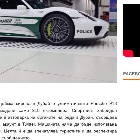
FACEB
цейска сирена в Дубай е ултимативното Porsche 918
зведени само 918 екземпляра. Спортният хибриден
е в автопарка на органите на реда в Дубай, съобщава
 акаунт в Twitter. Машината няма да бъде използвана
. Целта й е да впечатлява туристите и да респектира
в съобщението.