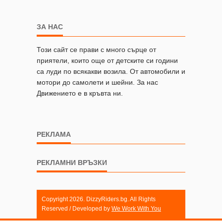
ЗА НАС
Този сайт се прави с много сърце от
приятели, които още от детските си години
са луди по всякакви возила. От автомобили и
мотори до самолети и шейни. За нас
Движението е в кръвта ни.
РЕКЛАМА
РЕКЛАМНИ ВРЪЗКИ
Copyright 2026. DizzyRiders.bg. All Rights
Reserved / Developed by
We Work With You