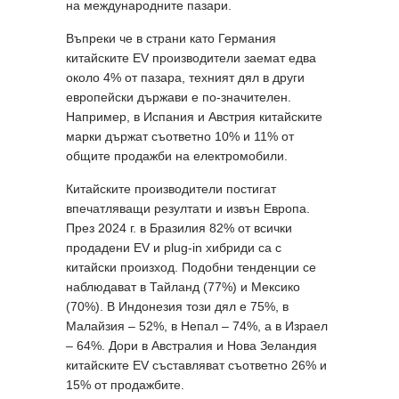
на международните пазари.
Въпреки че в страни като Германия
китайските EV производители заемат едва
около 4% от пазара, техният дял в други
европейски държави е по-значителен.
Например, в Испания и Австрия китайските
марки държат съответно 10% и 11% от
общите продажби на електромобили.
Китайските производители постигат
впечатляващи резултати и извън Европа.
През 2024 г. в Бразилия 82% от всички
продадени EV и plug-in хибриди са с
китайски произход. Подобни тенденции се
наблюдават в Тайланд (77%) и Мексико
(70%). В Индонезия този дял е 75%, в
Малайзия – 52%, в Непал – 74%, а в Израел
– 64%. Дори в Австралия и Нова Зеландия
китайските EV съставляват съответно 26% и
15% от продажбите.