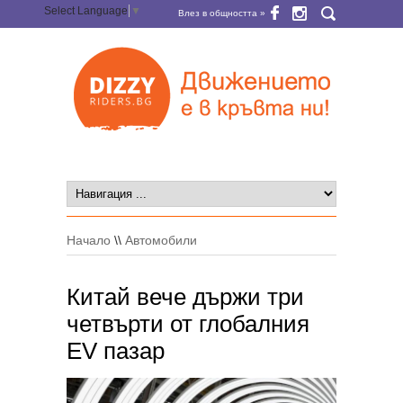
Select Language
▼
Влез в общността »
Начало
\\
Автомобили
Китай вече държи три
четвърти от глобалния
EV пазар