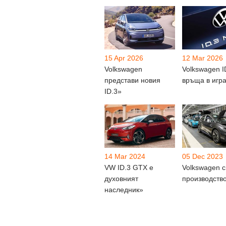
15 Apr 2026
12 Mar 2026
Volkswagen
Volkswagen I
представи новия
връща в игр
ID.3»
14 Mar 2024
05 Dec 2023
VW ID.3 GTX e
Volkswagen 
духовният
производств
наследник»