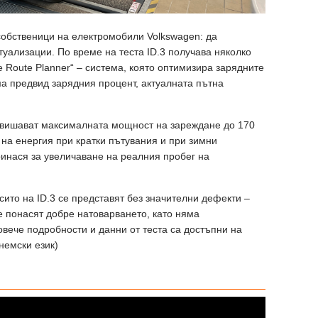
собственици на електромобили Volkswagen: да
уализации. По време на теста ID.3 получава няколко
cle Route Planner“ – система, която оптимизира зарядните
ма предвид зарядния процент, актуалната пътна
овишават максималната мощност на зареждане до 170
 на енергия при кратки пътувания и при зимни
ринася за увеличаване на реалния пробег на
сито на ID.3 се представят без значителни дефекти –
 понасят добре натоварването, като няма
вече подробности и данни от теста са достъпни на
немски език)