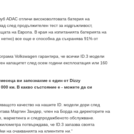
уб ADAC отличи високоволтовата батерия на
лад след продължителен тест за издръжливост,
щата на Европа. В края на изпитанията батерията на
ч нетно) все още е способна да съхранява 91% от
ограма Volkswagen гарантира, че всички ID.3 модели
ен капацитет след осем години експлоатация или 160
месеца ви запознахме с един от Dizzy
 000 км. В какво състояние е - можете да си
яващото качество на нашите ID. модели дори след
ртава Мартин Зандер, член на Борда на директорите на
е, маркетинга и следпродажбеното обслужване.
километра потвърждава, че ID.3 запазва своята
йки на очакванията на клиентите ни.“