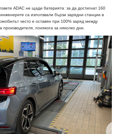
товете ADAC не щади батерията: за да достигнат 160
инженерите са използвали бързи зарядни станции в
томобилът често е оставян при 100% заряд между
а производителя, понякога за няколко дни.