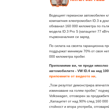
Водещият германски автомобилен кл
компактния електромобил ID.3 в док
обхванал 160 000 километра по пъти
модела ID.3 Pro S (капацитет 77 кВт
първоначалния си заряд.
По силата на своята гаранционна пр
поддържат минимум 70% от своя нет
000 километра пробег.
Припомняме ви, че преди няколко 
автомобилите - VW ID.4 на над 100
припомните от видеото ни
.
„Този резултат демонстрира впечатл
изминаване на голям пробег,“ подче
Volkswagen, отговорен за продажбит
„Капацитет от над 90% след 160 000 
стойност и втора употреба, отговаря