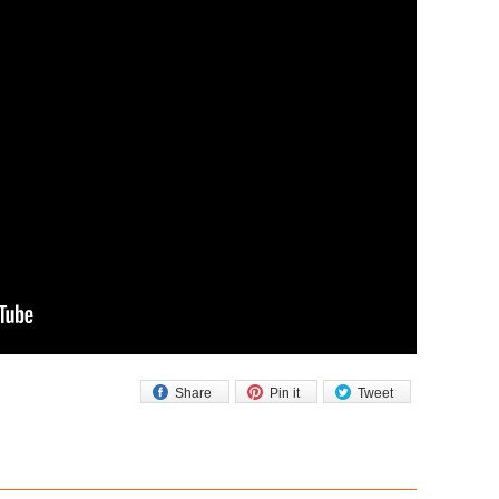
Share
Pin it
Tweet