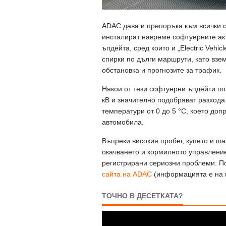
ADAC дава и препоръка към всички 
инсталират навреме софтуерните акт
ъпдейта, сред които и „Electric Vehi
спирки по дълги маршрути, като взе
обстановка и прогнозите за трафик.
Някои от тези софтуерни ъпдейти п
кВ и значително подобряват разхода
температури от 0 до 5 °C, което доп
автомобила.
Въпреки високия пробег, купето и ша
окачването и кормилното управление
регистрирани сериозни проблеми. По
сайта на ADAC
(информацията е на 
ТОЧНО В ДЕСЕТКАТА?