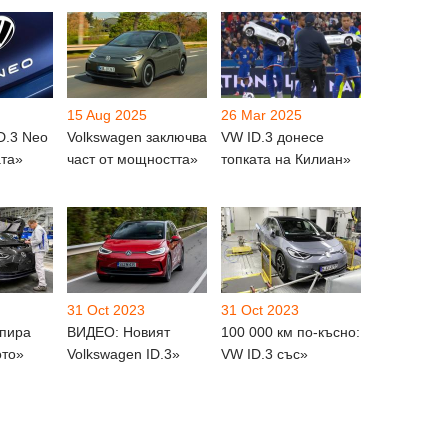
15 Aug 2025
26 Mar 2025
D.3 Neo
Volkswagen заключва
VW ID.3 донесе
ата»
част от мощността»
топката на Килиан»
31 Oct 2023
31 Oct 2023
спира
ВИДЕО: Новият
100 000 км по-късно:
ото»
Volkswagen ID.3»
VW ID.3 със»