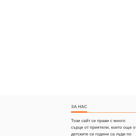
ЗА НАС
Този сайт се прави с много
сърце от приятели, които още о
детските си години са луди по