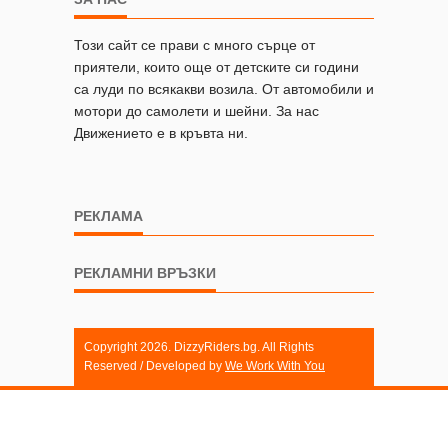
Този сайт се прави с много сърце от
приятели, които още от детските си години
са луди по всякакви возила. От автомобили и
мотори до самолети и шейни. За нас
Движението е в кръвта ни.
РЕКЛАМА
РЕКЛАМНИ ВРЪЗКИ
Copyright 2026. DizzyRiders.bg. All Rights
Reserved / Developed by
We Work With You