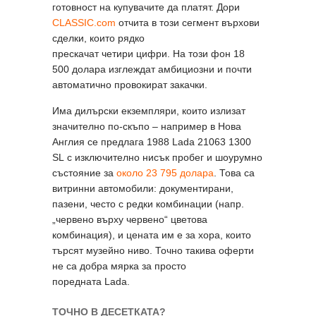
готовност на купувачите да платят. Дори
CLASSIC.com
отчита в този сегмент върхови
сделки, които рядко
прескачат четири цифри. На този фон 18
500 долара изглеждат амбициозни и почти
автоматично провокират закачки.
Има дилърски екземпляри, които излизат
значително по-скъпо – например в Нова
Англия се предлага 1988 Lada 21063 1300
SL с изключително нисък пробег и шоурумно
състояние за
около 23 795 долара
. Това са
витринни автомобили: документирани,
пазени, често с редки комбинации (напр.
„червено върху червено“ цветова
комбинация), и цената им е за хора, които
търсят музейно ниво. Точно такива оферти
не са добра мярка за просто
поредната Lada.
ТОЧНО В ДЕСЕТКАТА?