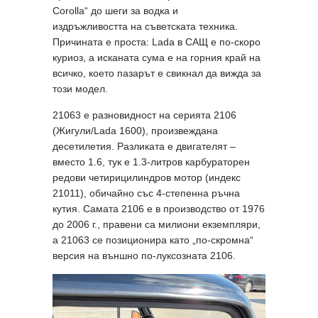
Corolla“ до шеги за водка и
издръжливостта на съветската техника.
Причината е проста: Lada в САЩ е по-скоро
куриоз, а исканата сума е на горния край на
всичко, което пазарът е свикнал да вижда за
този модел.
21063 е разновидност на серията 2106
(Жигули/Lada 1600), произвеждана
десетилетия. Разликата е двигателят –
вместо 1.6, тук е 1.3-литров карбураторен
редови четирицилиндров мотор (индекс
21011), обичайно със 4-степенна ръчна
кутия. Самата 2106 е в производство от 1976
до 2006 г., правени са милиони екземпляри,
а 21063 се позиционира като „по-скромна“
версия на външно по-луксозната 2106.