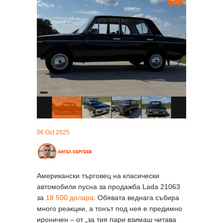
06 Oct 2025
Американски търговец на класически
автомобили пусна за продажба Lada 21063
за
18 500 долара
. Обявата веднага събира
много реакции, а тонът под нея е предимно
ироничен – от „за тия пари взимаш читавa