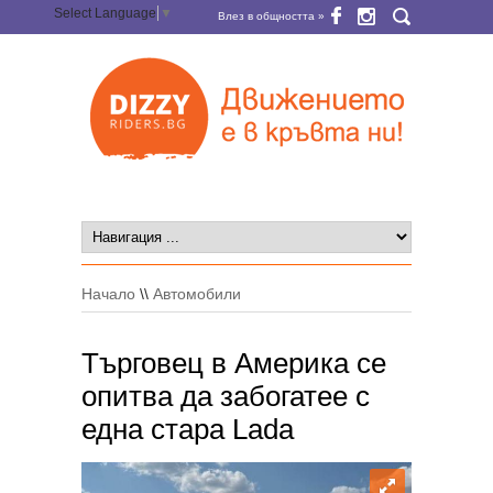
Select Language
▼
Влез в общността »
Начало
\\
Автомобили
Търговец в Америка се
опитва да забогатее с
една стара Lada