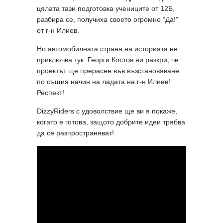
цялата тази подготовка учениците от 12Б,
разбира се, получиха своето огромно “Да!”
от г-н Илиев.
Но автомобилната страна на историята не
приключва тук. Георги Костов ни разкри, че
проектът ще прерасне във възстановяване
по същия начин на ладата на г-н Илиев!
Респект!
DizzyRiders с удоволствие ще ви я покаже,
когато е готова, защото добрите идеи трябва
да се разпространяват!