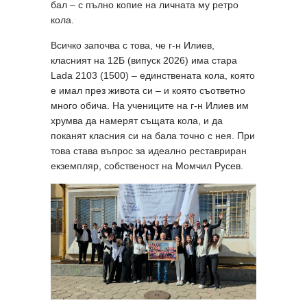
бал – с пълно копие на личната му ретро
кола.
Всичко започва с това, че г-н Илиев,
класният на 12Б (випуск 2026) има стара
Lada 2103 (1500) – единствената кола, която
е имал през живота си – и която съответно
много обича. На учениците на г-н Илиев им
хрумва да намерят същата кола, и да
поканят класния си на бала точно с нея. При
това става въпрос за идеално реставриран
екземпляр, собственост на Момчил Русев.