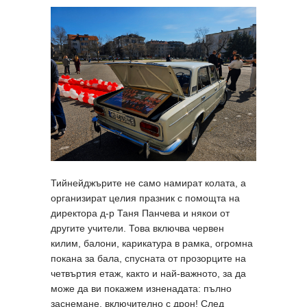
Тийнейджърите не само намират колата, а
организират целия празник с помощта на
директора д-р Таня Панчева и някои от
другите учители. Това включва червен
килим, балони, карикатура в рамка, огромна
покана за бала, спусната от прозорците на
четвъртия етаж, както и най-важното, за да
може да ви покажем изненадата: пълно
заснемане, включително с дрон! След