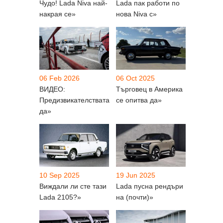
Чудо! Lada Niva най-
Lada пак работи по
накрая се»
нова Niva с»
06 Feb 2026
06 Oct 2025
ВИДЕО:
Търговец в Америка
Предизвикателствата
се опитва да»
да»
10 Sep 2025
19 Jun 2025
Виждали ли сте тази
Lada пусна рендъри
Lada 2105?»
на (почти)»