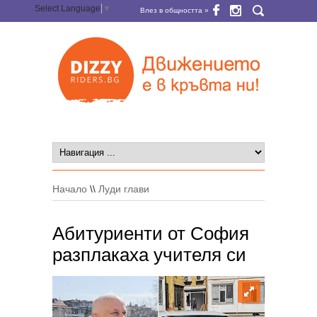
Select Language
▼
Влез в общността »
Начало
\\
Луди глави
Абитуриенти от София
разплакаха учителя си