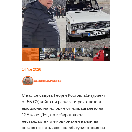
14 Apr 2026
С нас се свърза Георги Костов, абитуриент
от 55 СУ, който ни разказа страхотната и
емоционална история от изпращането на
12Б клас. Децата избират доста
нестандартен и емоционален начин да
поканят своя класен на абитуриентския си