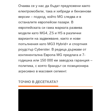
Очаква се у нас да бъдат предложени както
електромобили, така и хибриди и бензинови
версии – подход, който MG следва и в
останалите европейски пазари. В
европейската си гама марката развива
модели като MG4, ZS и HS в различни
варианти на задвижване, както и нови
попълнения като MG3 Hybrid+ и спортния
роудстър Cyberster. В редица държави от
континентална Европа MG предлага и 7-
годишна или 150 000 км заводска гаранция –
политика, с която брандът се позиционира
агресивно в масовия сегмент.
ТОЧНО В ДЕСЕТКАТА?