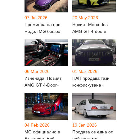
07 Jul 2026
20 May 2026
Премиера на нов
Новият Mercedes-
модел MG беше»
AMG GT 4-door»
06 Mar 2026
01 Mar 2026
Изненада: Новият
НАП продава тази
AMG GT 4-Door»
конфискувана»
04 Feb 2026
19 Jan 2026
MG официално в
Продава се една от
България. Най-
най-редките»