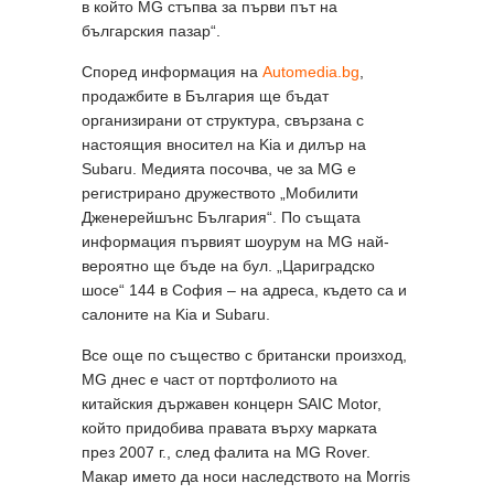
в който MG стъпва за първи път на
българския пазар“.
Според информация на
Automedia.bg
,
продажбите в България ще бъдат
организирани от структура, свързана с
настоящия вносител на Kia и дилър на
Subaru. Медията посочва, че за MG е
регистрирано дружеството „Мобилити
Дженерейшънс България“. По същата
информация първият шоурум на MG най-
вероятно ще бъде на бул. „Цариградско
шосе“ 144 в София – на адреса, където са и
салоните на Kia и Subaru.
Все още по същество с британски произход,
MG днес е част от портфолиото на
китайския държавен концерн SAIC Motor,
който придобива правата върху марката
през 2007 г., след фалита на MG Rover.
Макар името да носи наследството на Morris