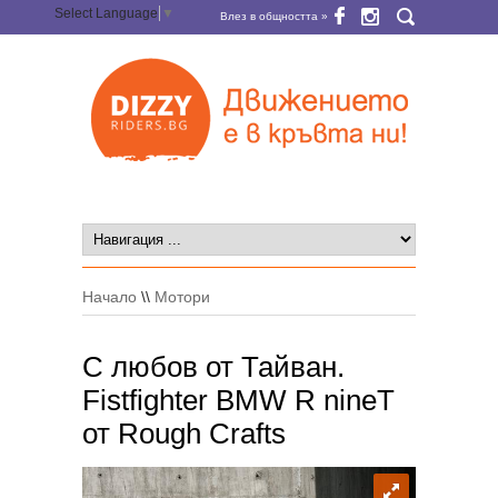
Select Language
▼
Влез в общността »
Начало
\\
Мотори
С любов от Тайван.
Fistfighter BMW R nineT
от Rough Crafts