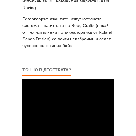
изпълнен за RC елемент на марката Gears
Racing.
Резервоарът, джантите, изпускателната
система... парчетата на Roug Crafts (някой
от тях изпълнени по тяхнапоръчка от Roland
Sands Design) са почти неизброими и седят
чудесно на готиния байк.
ТОЧНО В ДЕСЕТКАТА?