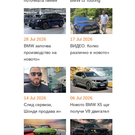
поточната линия
BMW i3 Touring
28 Jul 2026
17 Jul 2026
BMW започва
ВИДЕО: Колко
производство на
различно е новото»
новото»
14 Jul 2026
06 Jul 2026
След сервиза,
Новото BMW X5 ще
Шонди продава и»
получи V8 двигател