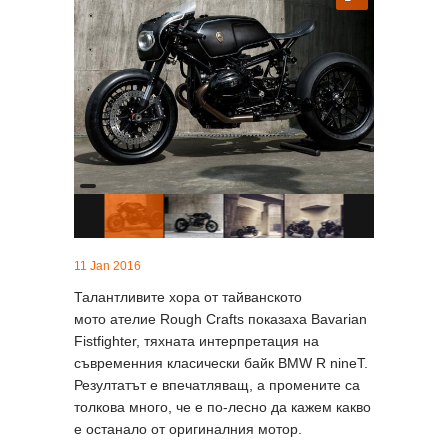
11 Jan 2016
Талантливите хора от тайванското
мото ателие Rough Crafts показаха Bavarian
Fistfighter, тяхната интерпретация на
съвременния класически байк BMW R nineT.
Резултатът е впечатляващ, а промените са
толкова много, че е по-лесно да кажем какво
е останало от оригиналния мотор.