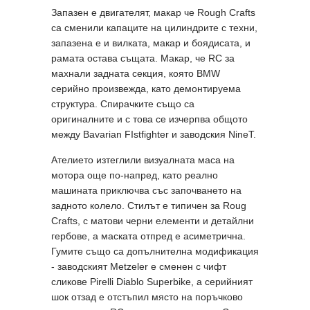
Запазен е двигателят, макар че Rough Crafts
са сменили капаците на цилиндрите с техни,
запазена е и вилката, макар и боядисата, и
рамата остава същата. Макар, че RC за
махнали задната секция, която BMW
серийно произвежда, като демонтируема
структура. Спирачките също са
оригиналните и с това се изчерпва общото
между Bavarian FIstfighter и заводския NineT.
Ателието изтеглили визуалната маса на
мотора още по-напред, като реално
машината приключва със започването на
задното колело. Стилът е типичен за Roug
Crafts, с матови черни елементи и детайлни
гербове, а маската отпред е асиметрична.
Гумите също са допълнителна модификация
- заводският Metzeler е сменен с чифт
сликове Pirelli Diablo Superbike, а серийният
шок отзад е отстъпил място на поръчково