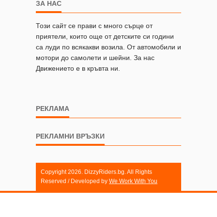
ЗА НАС
Този сайт се прави с много сърце от
приятели, които още от детските си години
са луди по всякакви возила. От автомобили и
мотори до самолети и шейни. За нас
Движението е в кръвта ни.
РЕКЛАМА
РЕКЛАМНИ ВРЪЗКИ
Copyright 2026. DizzyRiders.bg. All Rights
Reserved / Developed by
We Work With You