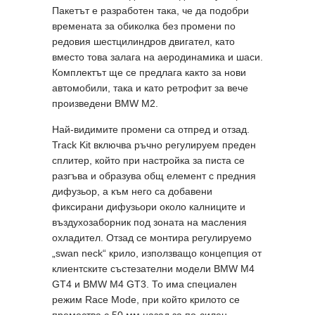
Пакетът е разработен така, че да подобри
времената за обиколка без промени по
редовия шестцилиндров двигател, като
вместо това залага на аеродинамика и шаси.
Комплектът ще се предлага както за нови
автомобили, така и като ретрофит за вече
произведени BMW M2.
Най-видимите промени са отпред и отзад.
Track Kit включва ръчно регулируем преден
сплитер, който при настройка за писта се
разгъва и образува общ елемент с предния
дифузьор, а към него са добавени
фиксирани дифузьори около калниците и
въздухозаборник под зоната на масления
охладител. Отзад се монтира регулируемо
„swan neck“ крило, използващо концепция от
клиентските състезателни модели BMW M4
GT4 и BMW M4 GT3. То има специален
режим Race Mode, при който крилото се
премества с 50 мм назад за по-силен