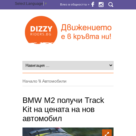
Select Language
▼
Влез в общността »
Начало
\\
Автомобили
BMW M2 получи Track
Kit на цената на нов
автомобил