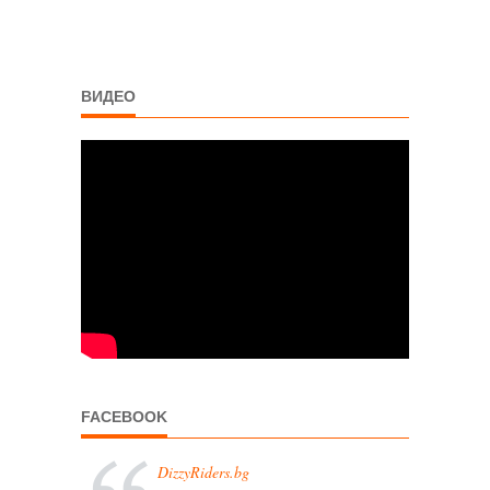
ВИДЕО
FACEBOOK
DizzyRiders.bg