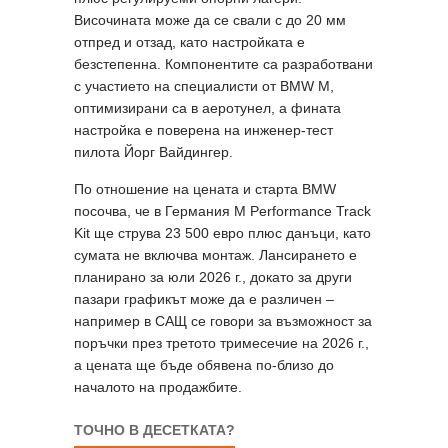
Височината може да се свали с до 20 мм
отпред и отзад, като настройката е
безстепенна. Компонентите са разработвани
с участието на специалисти от BMW M,
оптимизирани са в аеротунел, а фината
настройка е поверена на инженер-тест
пилота Йорг Вайдингер.
По отношение на цената и старта BMW
посочва, че в Германия M Performance Track
Kit ще струва 23 500 евро плюс данъци, като
сумата не включва монтаж. Лансирането е
планирано за юли 2026 г., докато за други
пазари графикът може да е различен –
например в САЩ се говори за възможност за
поръчки през третото тримесечие на 2026 г.,
а цената ще бъде обявена по-близо до
началото на продажбите.
ТОЧНО В ДЕСЕТКАТА?