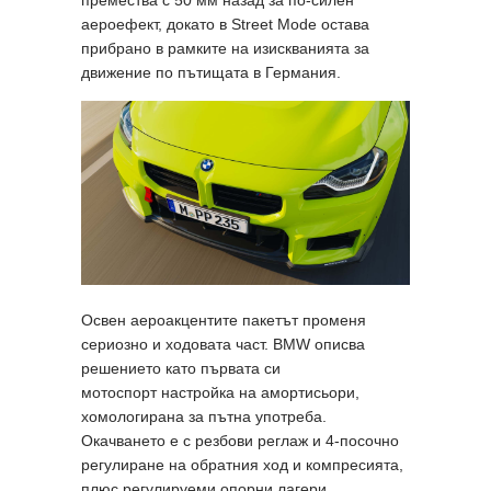
аероефект, докато в Street Mode остава
прибрано в рамките на изискванията за
движение по пътищата в Германия.
Освен аероакцентите пакетът променя
сериозно и ходовата част. BMW описва
решението като първата си
мотоспорт настройка на амортисьори,
хомологирана за пътна употреба.
Окачването е с резбови реглаж и 4-посочно
регулиране на обратния ход и компресията,
плюс регулируеми опорни лагери.