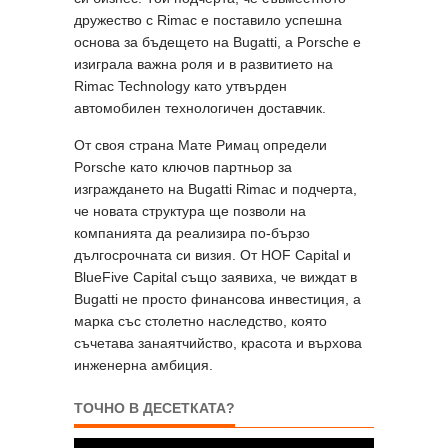
дружество с Rimac е поставило успешна
основа за бъдещето на Bugatti, а Porsche е
изиграла важна роля и в развитието на
Rimac Technology като утвърден
автомобилен технологичен доставчик.
От своя страна Мате Римац определи
Porsche като ключов партньор за
изграждането на Bugatti Rimac и подчерта,
че новата структура ще позволи на
компанията да реализира по-бързо
дългосрочната си визия. От HOF Capital и
BlueFive Capital също заявиха, че виждат в
Bugatti не просто финансова инвестиция, а
марка със столетно наследство, която
съчетава занаятчийство, красота и върхова
инженерна амбиция.
ТОЧНО В ДЕСЕТКАТА?