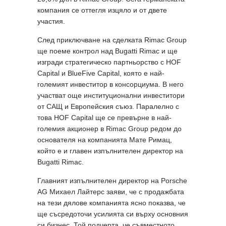
компания се оттегля изцяло и от двете
участия.
След приключване на сделката Rimac Group
ще поеме контрол над Bugatti Rimac и ще
изгради стратегическо партньорство с HOF
Capital и BlueFive Capital, която е най-
големият инвеститор в консорциума. В него
участват още институционални инвеститори
от САЩ и Европейския съюз. Паралелно с
това HOF Capital ще се превърне в най-
големия акционер в Rimac Group редом до
основателя на компанията Мате Римац,
който е и главен изпълнителен директор на
Bugatti Rimac.
Главният изпълнителен директор на Porsche
AG Михаел Лайтерс заяви, че с продажбата
на тези дялове компанията ясно показва, че
ще съсредоточи усилията си върху основния
си бизнес. Той подчерта, че съвместното