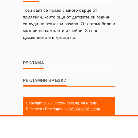
Този сайт се прави с много сърце от
приятели, които още от детските си години
са луди по всякакви возила. От автомобили и
мотори до самолети и шейни. За нас
Движението е в кръвта ни.
РЕКЛАМА
РЕКЛАМНИ ВРЪЗКИ
Copyright 2026. DizzyRiders.bg. All Rights
Reserved / Developed by
We Work With You