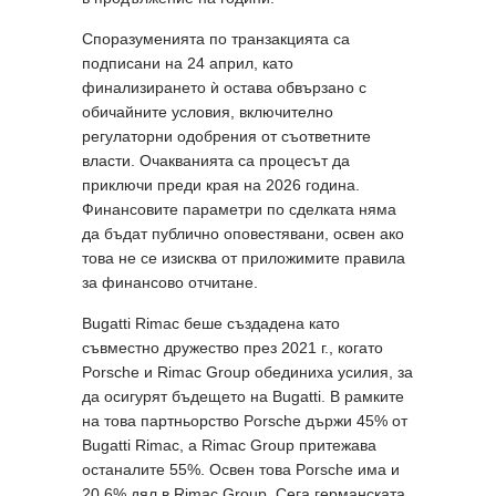
Споразуменията по транзакцията са
подписани на 24 април, като
финализирането ѝ остава обвързано с
обичайните условия, включително
регулаторни одобрения от съответните
власти. Очакванията са процесът да
приключи преди края на 2026 година.
Финансовите параметри по сделката няма
да бъдат публично оповестявани, освен ако
това не се изисква от приложимите правила
за финансово отчитане.
Bugatti Rimac беше създадена като
съвместно дружество през 2021 г., когато
Porsche и Rimac Group обединиха усилия, за
да осигурят бъдещето на Bugatti. В рамките
на това партньорство Porsche държи 45% от
Bugatti Rimac, а Rimac Group притежава
останалите 55%. Освен това Porsche има и
20,6% дял в Rimac Group. Сега германската