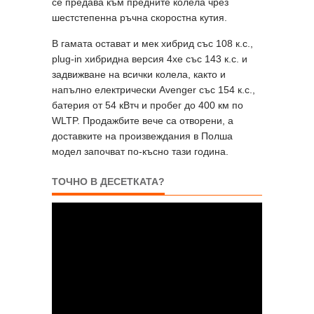
се предава към предните колела чрез
шестстепенна ръчна скоростна кутия.
В гамата остават и мек хибрид със 108 к.с.,
plug-in хибридна версия 4xe със 143 к.с. и
задвижване на всички колела, както и
напълно електрически Avenger със 154 к.с.,
батерия от 54 кВтч и пробег до 400 км по
WLTP. Продажбите вече са отворени, а
доставките на произвеждания в Полша
модел започват по-късно тази година.
ТОЧНО В ДЕСЕТКАТА?