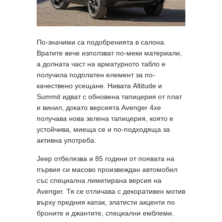
По-значими са подобренията в салона.
Вратите вече използват по-меки материали,
а долната част на арматурното табло е
получила подплатен елемент за по-
качествено усещане. Нивата Altitude и
Summit идват с обновена тапицерия от плат
и винил, докато версията Avenger 4xe
получава нова зелена тапицерия, която е
устойчива, миеща се и по-подходяща за
активна употреба.
Jeep отбелязва и 85 години от появата на
първия си масово произвеждан автомобил
със специална лимитирана версия на
Avenger. Тя се отличава с декоративен мотив
върху предния капак, златисти акценти по
броните и джантите, специални емблеми,