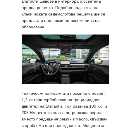
златисти шевове в интериора и осветена
предна решетка. Подобна подсветка на
класическата седемслотова решетка ще се
предлага и при някои по-високи нива на
оборудване.
Технически най-важната промяна е новият
1,2-литров турбобензинов трицилиндров
двигател на Stellantis. Той развива 100 к.с. и
205 Нм, като използва ангренажна верига
вместо предишния ремък в масло, свързван
с проблеми при надеждността. Мощността