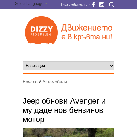
Select Language
▼
Влез в общността »
Начало
\\
Автомобили
Jeep обнови Avenger и
му даде нов бензинов
мотор