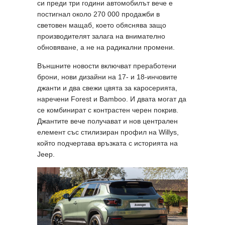
си преди три години автомобилът вече е
постигнал около 270 000 продажби в
световен мащаб, което обяснява защо
производителят залага на внимателно
обновяване, а не на радикални промени.
Външните новости включват преработени
брони, нови дизайни на 17- и 18-инчовите
джанти и два свежи цвята за каросерията,
наречени Forest и Bamboo. И двата могат да
се комбинират с контрастен черен покрив.
Джантите вече получават и нов централен
елемент със стилизиран профил на Willys,
който подчертава връзката с историята на
Jeep.