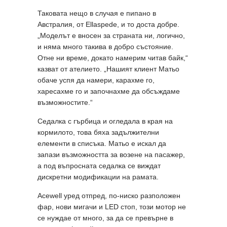
Таковата нещо в случая е пипано в
Австралия, от Ellaspede, и то доста добре.
„Моделът е вносен за страната ни, логично,
и няма много такива в добро състояние.
Отне ни време, докато намерим читав байк,“
казват от ателието. „Нашият клиент Матьо
обаче успя да намери, карахме го,
харесахме го и започнахме да обсъждаме
възможностите.“
Седалка с гърбица и огледала в края на
кормилото, това бяха задължителни
елементи в списъка. Матьо е искал да
запази възможността за возене на пасажер,
а под въпросната седалка се виждат
дискретни модификации на рамата.
Acewell уред отпред, по-ниско разположен
фар, нови мигачи и LED стоп, този мотор не
се нуждае от много, за да се превърне в