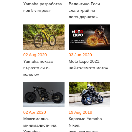
Yamaha разработва
Валентино Роси
нов 5-литров»
слага край на
легендарната»
02 Aug 2020
03 Jun 2020
Yamaha показа
Moto Expo 2021:
първото си е-
най-голямото мото»
колело»
02 Apr 2020
19 Aug 2019
Максимално-
Карахме Yamaha
минималистична:
Niken:
Yamaha»
извънземният»