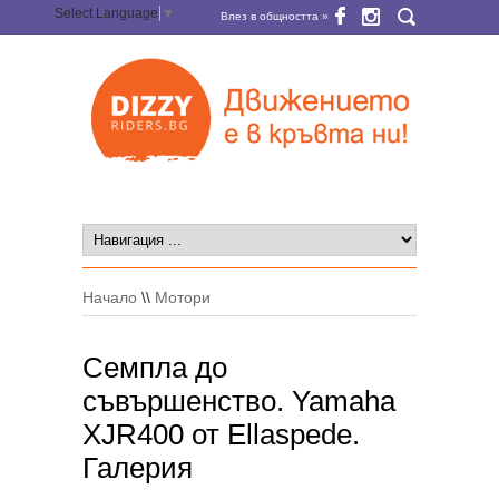
Select Language
▼
Влез в общността »
Начало
\\
Мотори
Семпла до
съвършенство. Yamaha
XJR400 от Ellaspede.
Галерия