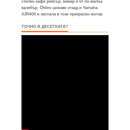
стилен кафе рейсър, макар и от по-малък
калибър. Öhlins шокове отзад и Yamaha
XJR400 е заспала в този прекрасен мотор.
ТОЧНО В ДЕСЕТКАТА?