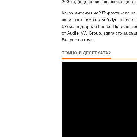
200-те, (още не се знае колко ще е 
Какво мислим ние? Първата кола на 
сериозното име на Боб Луц, ни изгл
бихме подкарали Lambo Huracan, кое
от Audi и VW Group, вдига сто за същ
Въпрос на вкус.
ТОЧНО В ДЕСЕТКАТА?