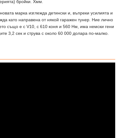
серията) бройки. Хмм.
новата марка изглежда детински и, въпреки усилията и
ежда като направена от някой гаражен тунер. Ние лично
то също е с V10, с 610 коня и 560 Нм, има немски гени
ите 3,2 сек и струва с около 60 000 долара по-малко.