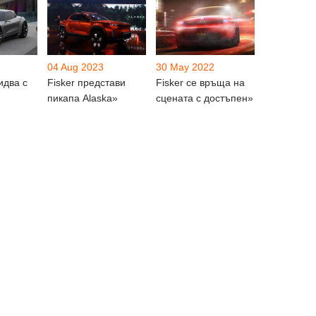
04 Aug 2023
30 May 2022
идва с
Fisker представи
Fisker се връща на
пикапа Alaska»
сцената с достъпен»