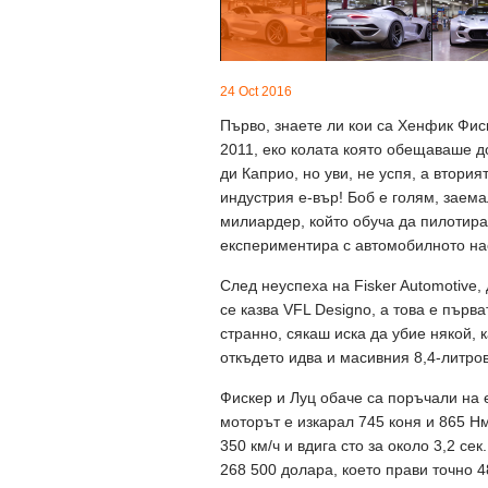
24 Oct 2016
Първо, знаете ли кои са Хенфик Фис
2011, еко колата която обещаваше д
ди Каприо, но уви, не успя, а втория
индустрия е-вър! Боб е голям, заем
милиардер, който обуча да пилотира 
експериментира с автомобилното н
След неуспеха на Fisker Automotive,
се казва VFL Designo, а това е първ
странно, сякаш иска да убие някой, к
откъдето идва и масивния 8,4-литров
Фискер и Луц обаче са поръчали на е
моторът е изкарал 745 коня и 865 
350 км/ч и вдига сто за около 3,2 с
268 500 долара, което прави точно 4