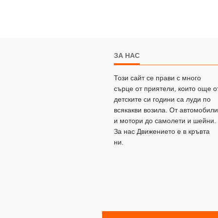
ЗА НАС
Този сайт се прави с много
сърце от приятели, които още о
детските си години са луди по
всякакви возила. От автомобили
и мотори до самолети и шейни.
За нас Движението е в кръвта
ни.