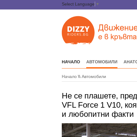
Select Language
▼
НАЧАЛО
АВТОМОБИЛИ
АНАТ
Начало
\\
Автомобили
Не се плашете, пре
VFL Force 1 V10, ко
и любопитни факти