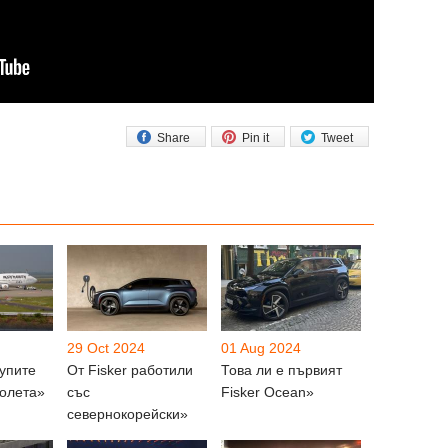
Share
Pin it
Tweet
29 Oct 2024
01 Aug 2024
упите
От Fisker работили
Това ли е първият
молета»
със
Fisker Ocean»
севернокорейски»