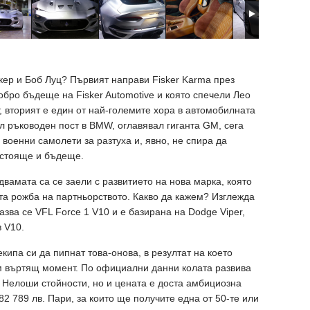
кер и Боб Луц? Първият направи Fisker Karma през
обро бъдеще на Fisker Automotive и която спечели Лео
т, вторият е един от най-големите хора в автомобилната
ал ръководен пост в BMW, оглавявал гиганта GM, сега
военни самолети за разтуха и, явно, не спира да
астояще и бъдеще.
 двамата са се заели с развитието на нова марка, която
ата рожба на партньорството. Какво да кажем? Изглежда
азва се VFL Force 1 V10 и е базирана на Dodge Viper,
 V10.
кипа си да пипнат това-онова, в резултат на което
Нм въртящ момент. По официални данни колата развива
ек. Нелоши стойности, но и цената е доста амбициозна
82 789 лв. Пари, за които ще получите една от 50-те или