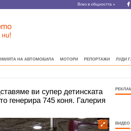
Влез в общността »
ОМИЯТА НА АВТОМОБИЛА
МОТОРИ
РЕПОРТАЖИ
ЛУДИ 
РЕКЛА
дставяме ви супер детинската
ято генерира 745 коня. Галерия
ВИДЕО