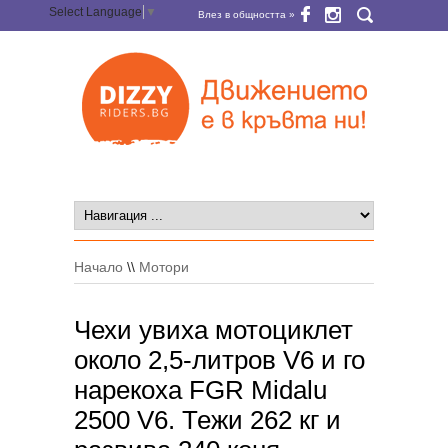
Select Language
▼
Влез в общността »
Начало
\\
Мотори
Чехи увиха мотоциклет
около 2,5-литров V6 и го
нарекоха FGR Midalu
2500 V6. Тежи 262 кг и