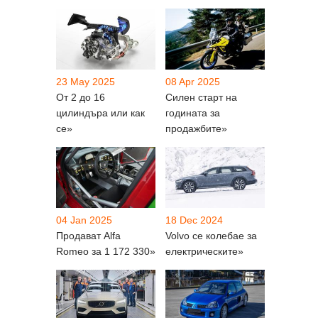
23 May 2025
08 Apr 2025
От 2 до 16
Силен старт на
цилиндъра или как
годината за
се»
продажбите»
04 Jan 2025
18 Dec 2024
Продават Alfa
Volvo се колебае за
Romeo за 1 172 330»
електрическите»