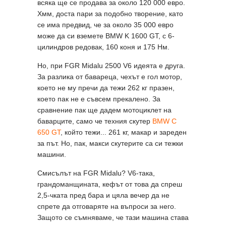
всяка ще се продава за около 120 000 евро.
Хмм, доста пари за подобно творение, като
се има предвид, че за около 35 000 евро
може да си вземете BMW K 1600 GT, с 6-
цилиндров редовак, 160 коня и 175 Нм.
Но, при FGR Midalu 2500 V6 идеята е друга.
За разлика от бавареца, чехът е гол мотор,
което не му пречи да тежи 262 кг празен,
което пак не е съвсем прекалено. За
сравнение пак ще дадем мотоциклет на
баварците, само че техния скутер
BMW C
650 GT
, който тежи... 261 кг, макар и зареден
за път. Но, пак, макси скутерите са си тежки
машини.
Смисълът на FGR Midalu? V6-така,
грандоманщината, кефът от това да спреш
2,5-чката пред бара и цяла вечер да не
спрете да отговаряте на въпроси за него.
Защото се съмняваме, че тази машина става