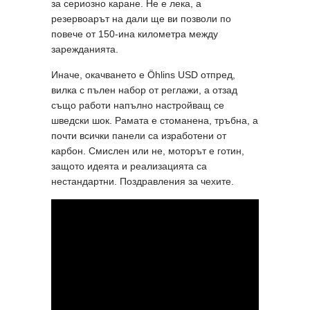
за сериозно каране. Не е лека, а
резервоарът на дали ще ви позволи по
повече от 150-ина километра между
зарежданията.
Иначе, окачването е Öhlins USD отпред,
вилка с пълен набор от реглажи, а отзад
също работи напълно настройващ се
шведски шок. Рамата е стоманена, тръбна, а
почти всички панели са изработени от
карбон. Смислен или не, моторът е готин,
защото идеята и реализацията са
нестандартни. Поздравления за чехите.