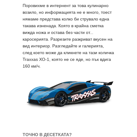
Поровихме в интернент за това кулинарно
возило, но информацията не е много, тоест
нямаме представа колко би струвало една
такава изненада. Която в крайна сметка
вижда ножа и остава без части от...
каросерията. Разрезите разкриват вкусен на
вид интериор. Разгледайте и галерията,
след което може да кликнете на тази количка
Traxxas XO-1, която не се яде, но пък вдига
160 км/ч.
ТОЧНО В ДЕСЕТКАТА?