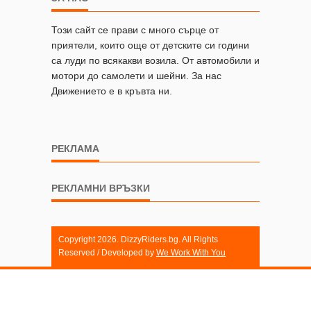
Този сайт се прави с много сърце от
приятели, които още от детските си години
са луди по всякакви возила. От автомобили и
мотори до самолети и шейни. За нас
Движението е в кръвта ни.
РЕКЛАМА
РЕКЛАМНИ ВРЪЗКИ
Copyright 2026. DizzyRiders.bg. All Rights
Reserved / Developed by
We Work With You