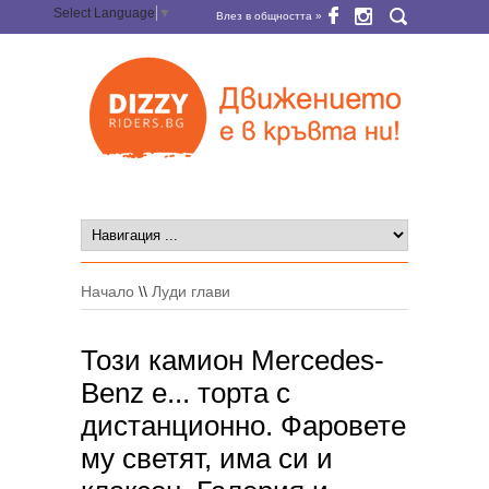
Select Language
▼
Влез в общността »
Начало
\\
Луди глави
Този камион Mercedes-
Benz е... торта с
дистанционно. Фаровете
му светят, има си и