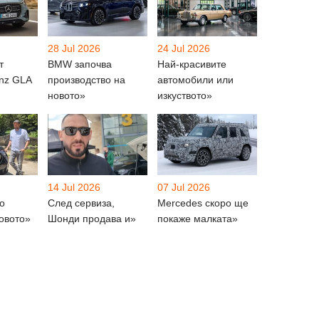
28 Jul 2026
24 Jul 2026
т
BMW започва
Най-красивите
nz GLA
производство на
автомобили или
новото»
изкуството»
14 Jul 2026
07 Jul 2026
о
След сервиза,
Mercedes скоро ще
овото»
Шонди продава и»
покаже малката»