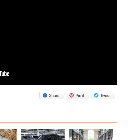
Share
Pin it
Tweet