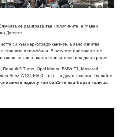
Случката се разиграва във Филипините, а главен
го Дутерте.
вистта си към наркотрафикантите, а явно изпитва
 в страната автомобили. В резултат президентът е
на коли, някои от които относително или доста редки.
, Renault 5 Turbo, Opel Manta, BMW Z1, Maserati
edes-Benz W124 E500 – oхх – и други класики. Гледайте
сле вижте надолу кои са 25-те най-бързи коли за