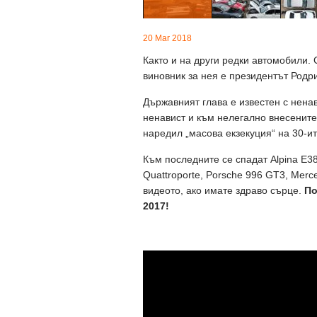
20 Mar 2018
Както и на други редки автомобили. 
виновник за нея е президентът Родри
Държавният глава е известен с нена
ненавист и към нелегално внесените
наредил „масова екзекуция“ на 30-ит
Към последните се спадат Alpina E38
Quattroporte, Porsche 996 GT3, Merc
видеото, ако имате здраво сърце.
По
2017!