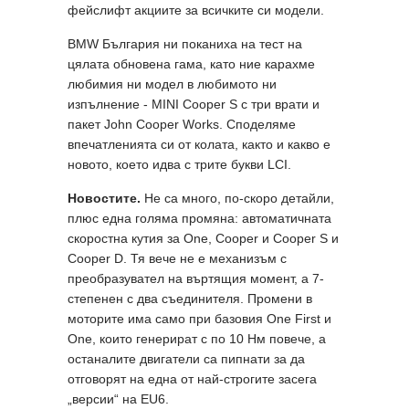
фейслифт акциите за всичките си модели.
BMW България ни поканиха на тест на
цялата обновена гама, като ние карахме
любимия ни модел в любимото ни
изпълнение - MINI Cooper S с три врати и
пакет John Cooper Works. Споделяме
впечатленията си от колата, както и какво е
новото, което идва с трите букви LCI.
Новостите.
Не са много, по-скоро детайли,
плюс една голяма промяна: автоматичната
скоростна кутия за One, Cooper и Cooper S и
Cooper D. Тя вече не е механизъм с
преобразувател на въртящия момент, а 7-
степенен с два съединителя. Промени в
моторите има само при базовия One First и
Оne, които генерират с по 10 Нм повече, а
останалите двигатели са пипнати за да
отговорят на една от най-строгите засега
„версии“ на EU6.