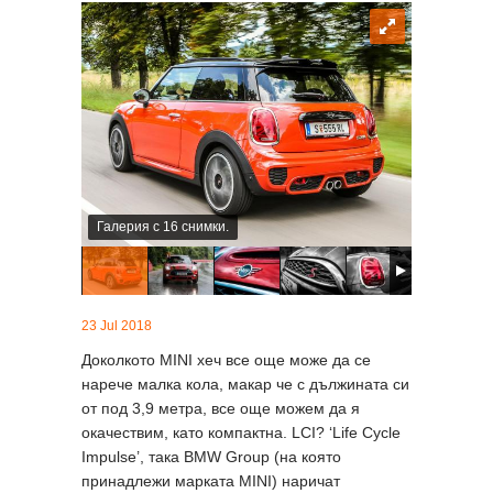
Галерия с 16 снимки.
23 Jul 2018
Доколкото MINI хеч все още може да се
нарече малка кола, макар че с дължината си
от под 3,9 метра, все още можем да я
окачествим, като компактна. LCI? ‘Life Cycle
Impulse’, така BMW Group (на която
принадлежи марката MINI) наричат