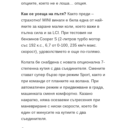
опциите, което не е лоша… опция.
Как се усеща на пътя?
Както преди –
страхотно! MINI винаги е била една от най-
яките за каране малки коли, което важи в
пълна сила и за LCI. При тестовия ни
бензинов Cooper S (2-литров турбо мотор
със 192 к.с., 6,7 от 0-100, 235 км/ч макс.
скорост), удоволствието е още по-голямо.
Колата бе снабдена с новата опционална 7-
степенна кутия с два съединителя. Смените
стават супер бързо при режим Sport, както и
при команди от планките на волана. При
автоматичен режим и придвижване в града,
машинката сменя комфортно. Казано
накратко, няма осезаеми сътресения при
маневриране с ниски скорости, което бе
един от минусите на кутиите с два
съединителя.