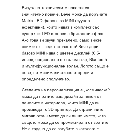
Визуално-техническите новости са
значително повече. Вече може да поръчате
Matrix LED фарове за МINI (суупер
ефективни), които идват в комплект със
супер яки LED стопове с британския флаг.
Ако това ви звучи прекалено, само вижте
снимките – седят страхотно! Вече дори
базово MINI идва с цветен дисплей (6,5-
инчов; опционално по-голям тъч), Bluetooth
и мултифункционален волан. Логото също е
ново, по-минималистично отпреди и
определено сполучливо.
Степента на персонализация е „космическа“:
може да пратите ваш дизайн за някои от
панелите в интериора, които MINI да ви
произведат с 3D принтер. До страничните
мигачи отвън може да ви пише името, като
същото може да се прожектира и от вратите.
Не е трудно да се загубите в каталога с