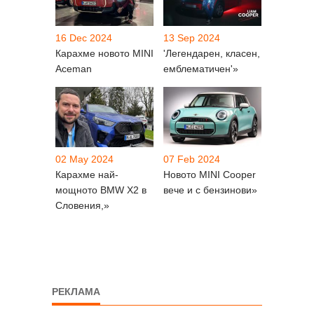
16 Dec 2024
13 Sep 2024
Карахме новото MINI
'Легендарен, класен,
Aceman
емблематичен'»
02 May 2024
07 Feb 2024
Карахме най-
Новото MINI Cooper
мощното BMW X2 в
вече и с бензинови»
Словения,»
РЕКЛАМА