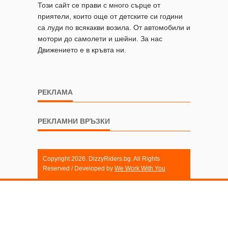
Този сайт се прави с много сърце от
приятели, които още от детските си години
са луди по всякакви возила. От автомобили и
мотори до самолети и шейни. За нас
Движението е в кръвта ни.
РЕКЛАМА
РЕКЛАМНИ ВРЪЗКИ
Copyright 2026. DizzyRiders.bg. All Rights
Reserved / Developed by
We Work With You