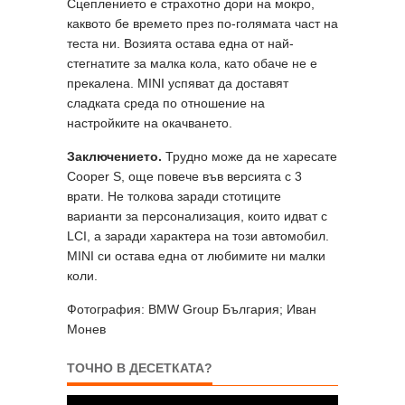
Сцеплението е страхотно дори на мокро,
каквото бе времето през по-голямата част на
теста ни. Возията остава една от най-
стегнатите за малка кола, като обаче не е
прекалена. MINI успяват да доставят
сладката среда по отношение на
настройките на окачването.
Заключението.
Трудно може да не харесате
Cooper S, още повече във версията с 3
врати. Не толкова заради стотиците
варианти за персонализация, които идват с
LCI, а заради характера на този автомобил.
MINI си остава една от любимите ни малки
коли.
Фотография: BMW Group България; Иван
Монев
ТОЧНО В ДЕСЕТКАТА?