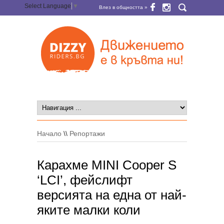
Select Language
▼
Влез в общността »
Начало
\\
Репортажи
Карахме MINI Cooper S
‘LCI’, фейслифт
версията на една от най-
яките малки коли