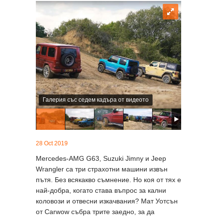
Галерия със седем кадъра от видеото
28 Oct 2019
Mercedes-AMG G63, Suzuki Jimny и Jeep
Wrangler са три страхотни машини извън
пътя. Без всякакво съмнение. Но коя от тях е
най-добра, когато става въпрос за кални
коловози и отвесни изкачвания? Мат Уотсън
от Carwow събра трите заедно, за да