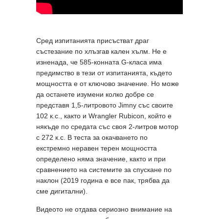
Сред изпитанията присъстват драг
състезание по хлъзгав кален хълм. Не е
изненада, че 585-конната G-класа има
предимство в тези от изпитанията, където
мощността е от ключово значение. Но може
да останете изумени колко добре се
представя 1,5-литровото Jimny със своите
102 к.с., както и Wrangler Rubicon, който е
някъде по средата със своя 2-литров мотор
с 272 к.с. В теста за окачването по
екстремно неравен терен мощността
определено няма значение, както и при
сравнението на системите за спускане по
наклон (2019 година е все пак, трябва да
сме дигитални).
Видеото не отдава сериозно внимание на