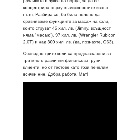
разликата в лукса на борда, за да се
концентрира върху възможностите извън
пътя. Разбира се, би било нелепо да
сравняваме функциите за масаж на коли,
които струват 45 хил. лв. (Jimny, всъщност
няма “масаж”), 97 хил. лв. (Wrangler Rubicon
2.0T) и над 300 хил. лв. (да, познахте, G63).
Очевидно трите коли са предназначени за
три много различни финансово групи
клиенти, но от тестове като този печелим
всички ние. Добра работа, Мат!