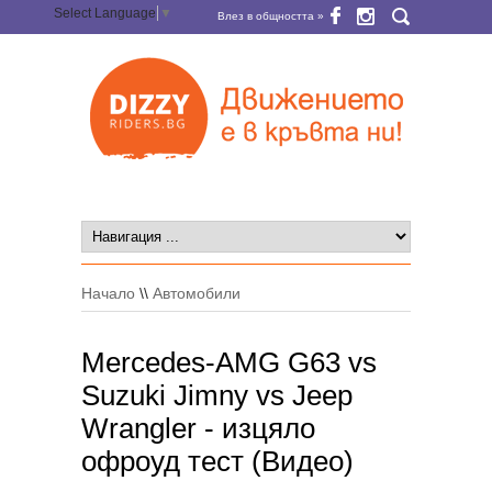
Select Language
▼
Влез в общността »
Начало
\\
Автомобили
Mercedes-AMG G63 vs
Suzuki Jimny vs Jeep
Wrangler - изцяло
офроуд тест (Видео)