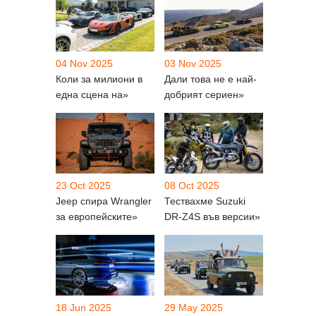
04 Nov 2025
03 Nov 2025
Коли за милиони в
Дали това не е най-
една сцена на»
добрият сериен»
23 Oct 2025
08 Oct 2025
Jeep спира Wrangler
Тествахме Suzuki
за европейските»
DR-Z4S във версии»
18 Jun 2025
29 May 2025