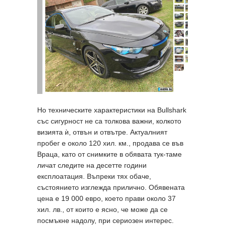
Но техническите характеристики на Bullshark
със сигурност не са толкова важни, колкото
визията ѝ, отвън и отвътре. Актуалният
пробег е около 120 хил. км., продава се във
Враца, като от снимките в обявата тук-таме
личат следите на десетте години
експлоатация. Въпреки тях обаче,
състоянието изглежда прилично. Обявената
цена е 19 000 евро, което прави около 37
хил. лв., от които е ясно, че може да се
посмъкне надолу, при сериозен интерес.