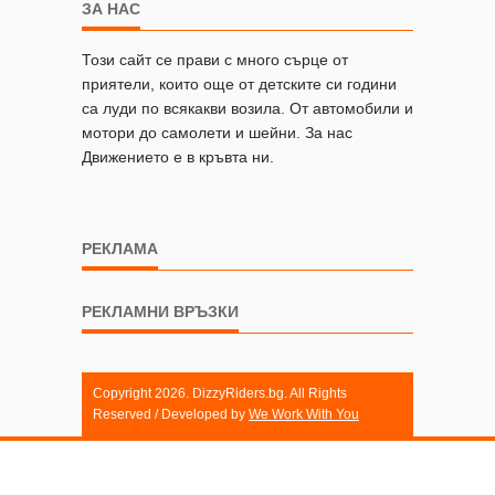
ЗА НАС
Този сайт се прави с много сърце от
приятели, които още от детските си години
са луди по всякакви возила. От автомобили и
мотори до самолети и шейни. За нас
Движението е в кръвта ни.
РЕКЛАМА
РЕКЛАМНИ ВРЪЗКИ
Copyright 2026. DizzyRiders.bg. All Rights
Reserved / Developed by
We Work With You