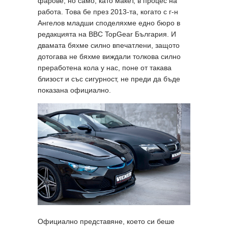
фарове, но само, като макет, в процес на
работа. Това бе през 2013-та, когато с г-н
Ангелов младши споделяхме едно бюро в
редакцията на BBC TopGear България. И
двамата бяхме силно впечатлени, защото
дотогава не бяхме виждали толкова силно
преработена кола у нас, поне от такава
близост и със сигурност, не преди да бъде
показана официално.
Официално представяне, което си беше