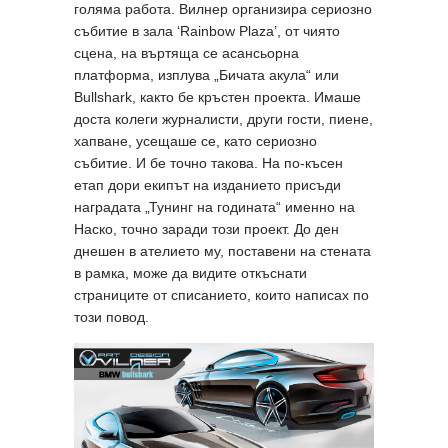
голяма работа. Вилнер организира сериозно
събитие в зала ‘Rainbow Plaza’, от чиято
сцена, на въртяща се асансьорна
платформа, изплува „Бичата акула“ или
Bullshark, както бе кръстен проекта. Имаше
доста колеги журналисти, други гости, пиене,
хапване, усещаше се, като сериозно
събитие. И бе точно такова. На по-късен
етап дори екипът на изданието присъди
наградата „Тунинг на годината“ именно на
Наско, точно заради този проект. До ден
днешен в ателието му, поставени на стената
в рамка, може да видите откъснати
страниците от списанието, които написах по
този повод.