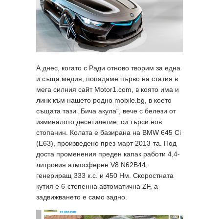
А днес, когато с Ради отново творим за една
и съща медия, попадаме първо на статия в
мега силния сайт Motor1.com, в която има и
линк към нашето родно mobile.bg, в което
същата тази „Бича акула“, вече с белези от
изминалото десетилетие, си търси нов
стопанин. Колата е базирана на BMW 645 Ci
(Е63), произведено през март 2013-та. Под
доста променения преден капак работи 4,4-
литровия атмосферен V8 N62B44,
генериращ 333 к.с. и 450 Нм. Скоростната
кутия е 6-степенна автоматична ZF, а
задвижването е само задно.