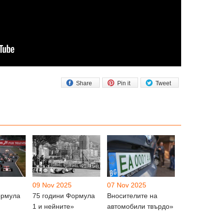
Share
Pin it
Tweet
09 Nov 2025
07 Nov 2025
ормула
75 години Формула
Вносителите на
1 и нейните»
автомобили твърдо»