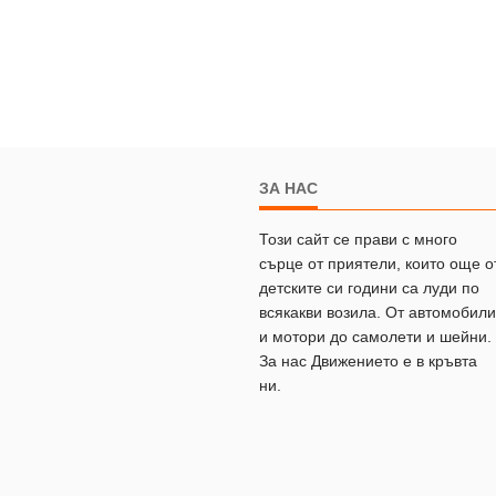
ЗА НАС
Този сайт се прави с много
сърце от приятели, които още о
детските си години са луди по
всякакви возила. От автомобили
и мотори до самолети и шейни.
За нас Движението е в кръвта
ни.