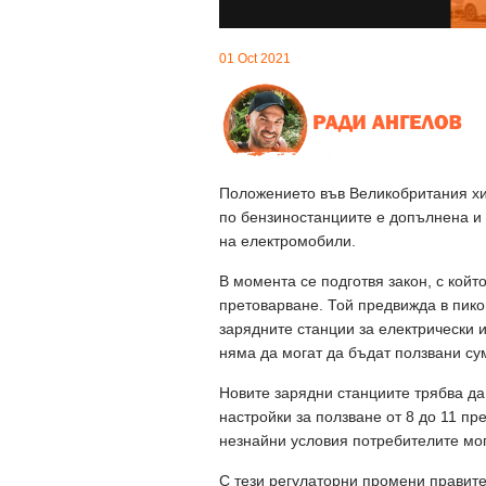
01 Oct 2021
Положението във Великобритания хич
по бензиностанциите е допълнена и 
на електромобили.
В момента се подготвя закон, с кой
претоварване. Той предвижда в пико
зарядните станции за електрически и
няма да могат да бъдат ползвани су
Новите зарядни станциите трябва да
настройки за ползване от 8 до 11 пр
незнайни условия потребителите мог
С тези регулаторни промени правите