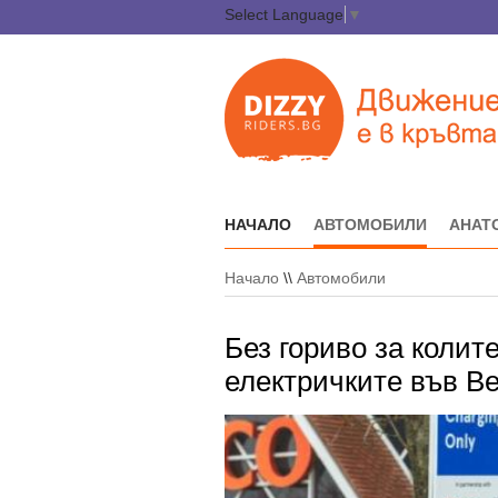
Select Language
▼
НАЧАЛО
АВТОМОБИЛИ
АНАТ
Начало
\\
Автомобили
Без гориво за колите,
електричките във В