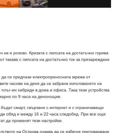
 не е розово. Кризата с липсата на достатъчно горива
от такава с липсата на достатъчно ток за презареждане
то да се предпази електропреносната мрежа от
вите часове на деня да се забрани използването на
 плъг-ин хибриди в дома и офиса. Така тези устройства
марно по 9 часа на денонощие.
 бъдат смарт, свързани с интернет и с ограничаващи
еди обяд и между 16 и 22 часа следобяд. При все още
ат да променят тези настройки.
лството на Острова очаква да се избегне претоварване