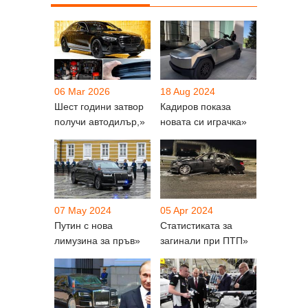
06 Mar 2026
18 Aug 2024
Шест години затвор
Кадиров показа
получи автодилър,»
новата си играчка»
07 May 2024
05 Apr 2024
Путин с нова
Статистиката за
лимузина за пръв»
загинали при ПТП»