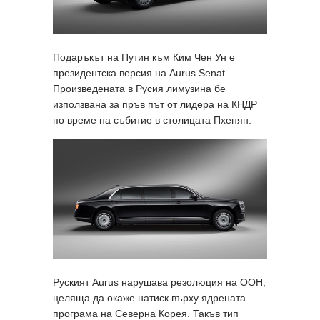
Подаръкът на Путин към Ким Чен Ун е
президентска версия на Aurus Senat.
Произведената в Русия лимузина бе
използвана за пръв път от лидера на КНДР
по време на събитие в столицата Пхенян.
Руският Aurus нарушава резолюция на ООН,
целяща да окаже натиск върху ядрената
програма на Северна Корея. Такъв тип