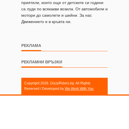
приятели, които още от детските си години
са луди по всякакви возила. От автомобили и
мотори до самолети и шейни. За нас
Движението е в кръвта ни.
РЕКЛАМА
РЕКЛАМНИ ВРЪЗКИ
Copyright 2026. DizzyRiders.bg. All Rights
Reserved / Developed by
We Work With You