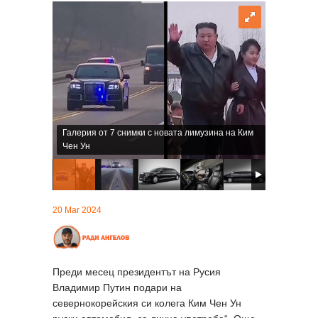
Галерия от 7 снимки с новата лимузина на Ким
Чен Ун
20 Mar 2024
Преди месец президентът на Русия
Владимир Путин подари на
севернокорейския си колега Ким Чен Ун