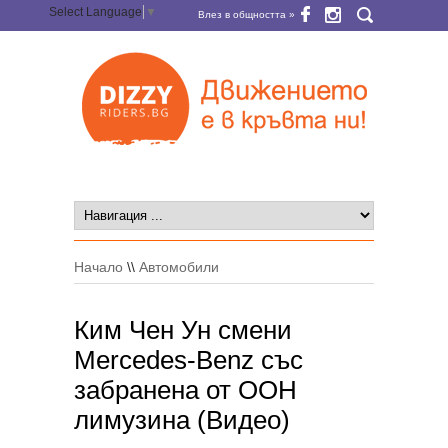
Select Language
▼
Влез в общността »
Начало
\\
Автомобили
Ким Чен Ун смени
Mercedes-Benz със
забранена от ООН
лимузина (Видео)