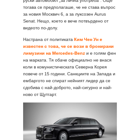
руски автомобил „за лична употреба“. Още
тогава се предполагаше, че не става въпрос
за новия Москвич 6, а за луксозен Aurus
Senat. Нещо, което е вече потвърдено от
видеото по-долу.
Настрана от политиката
Ким Чен Ун е
известен с това, че се вози в бронирани
лимузини на Mercedes-Benz
и е голям фен
на марката. Тя обаче официално не внася
коли в комунистическата Северна Корея
повече от 15 години. Санкциите на Запада и
ембаргото не спират нейният лидер да се
сдобива с най-доброто, най-сигурно и най-
ново от Щутгарт.