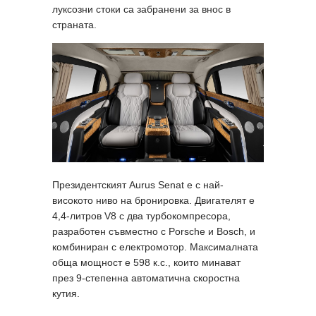
луксозни стоки са забранени за внос в
страната.
Президентският Aurus Senat е с най-
високото ниво на бронировка. Двигателят е
4,4-литров V8 с два турбокомпресора,
разработен съвместно с Porsche и Bosch, и
комбиниран с електромотор. Максималната
обща мощност е 598 к.с., които минават
през 9-степенна автоматична скоростна
кутия.