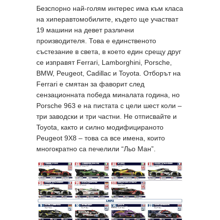
Безспорно най-голям интерес има към класа
на хиперавтомобилите, където ще участват
19 машини на девет различни
производителя. Това е единственото
състезание в света, в което един срещу друг
се изправят Ferrari, Lamborghini, Porsche,
BMW, Peugeot, Cadillac и Toyota. Отборът на
Ferrari е смятан за фаворит след
сензационната победа миналата година, но
Porsche 963 е на пистата с цели шест коли –
три заводски и три частни. Не отписвайте и
Toyota, както и силно модифицираното
Peugeot 9X8 – това са все имена, които
многократно са печелили “Льо Ман”.