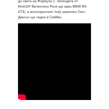
до света на Формула 1. Легендата от
MotoGP Валентино Роси ще кара BMW M4
GTE, а многократният Indy шампион Скот
Диксън ще седне в Cadillac.