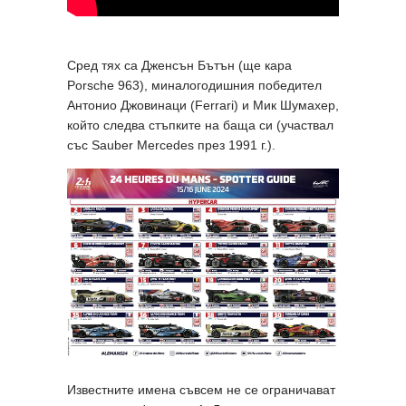
Сред тях са Дженсън Бътън (ще кара
Porsche 963), миналогодишния победител
Антонио Джовинаци (Ferrari) и Мик Шумахер,
който следва стъпките на баща си (участвал
със Sauber Mercedes през 1991 г.).
Известните имена съвсем не се ограничават