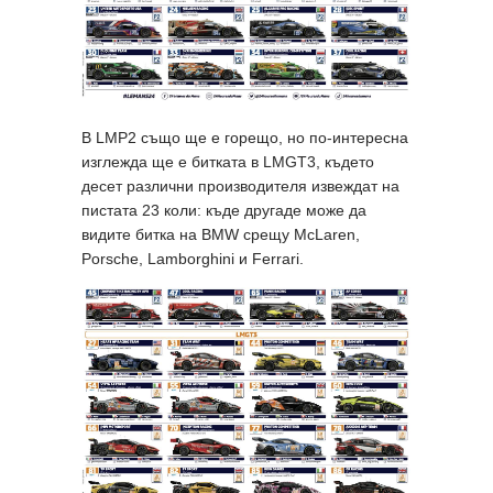
В LMP2 също ще е горещо, но по-интересна
изглежда ще е битката в LMGT3, където
десет различни производителя извеждат на
пистата 23 коли: къде другаде може да
видите битка на BMW срещу McLaren,
Porsche, Lamborghini и Ferrari.