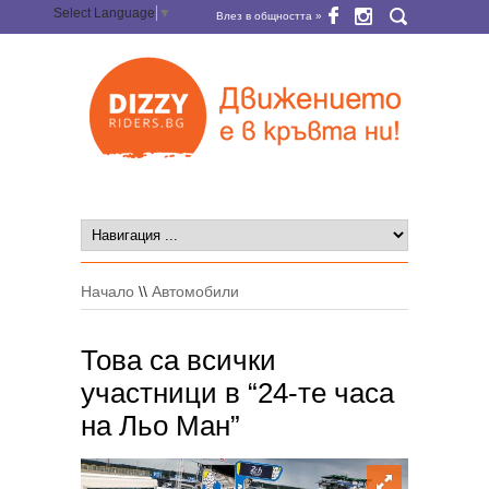
Select Language
▼
Влез в общността »
Начало
\\
Автомобили
Това са всички
участници в “24-те часа
на Льо Ман”