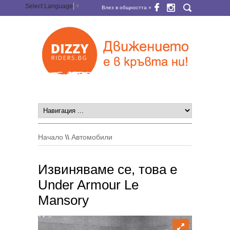
Select Language
▼
Влез в общността »
Начало
\\
Автомобили
Извиняваме се, това е
Under Armour Le
Mansory