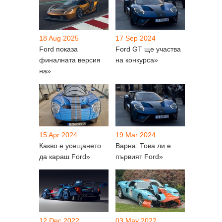
18 Aug 2025
17 Sep 2024
Ford показа
Ford GT ще участва
финалната версия
на конкурса»
на»
15 Apr 2024
19 Mar 2024
Какво е усещането
Варна: Това ли е
да караш Ford»
първият Ford»
12 Dec 2022
03 May 2022