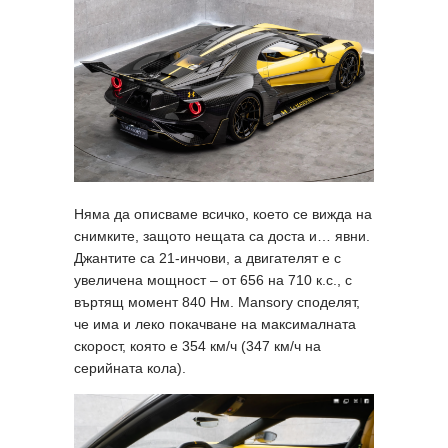
Няма да описваме всичко, което се вижда на
снимките, защото нещата са доста и… явни.
Джантите са 21-инчови, а двигателят е с
увеличена мощност – от 656 на 710 к.с., с
въртящ момент 840 Нм. Mansory споделят,
че има и леко покачване на максималната
скорост, която е 354 км/ч (347 км/ч на
серийната кола).