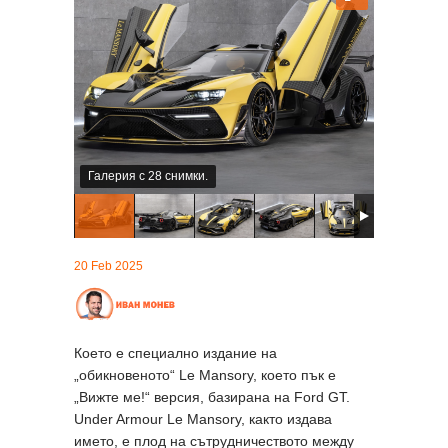
Галерия с 28 снимки.
20 Feb 2025
Което е специално издание на
„обикновеното“ Le Mansory, което пък е
„Вижте ме!“ версия, базирана на Ford GT.
Under Armour Le Mansory, както издава
името, е плод на сътрудничеството между