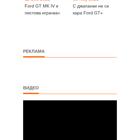
Ford GT MK IV e
С джапанки не се
пистова играчка»
кара Ford GT»
РЕКЛАМА
ВИДЕО