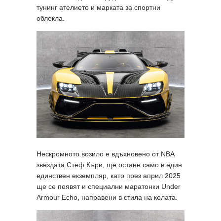
тунинг ателието и марката за спортни
облекла.
Нескромното возило е вдъхновено от NBA
звездата Стеф Къри, ще остане само в един
единствен екземпляр, като през април 2025
ще се появят и специални маратонки Under
Armour Echo, направени в стила на колата.