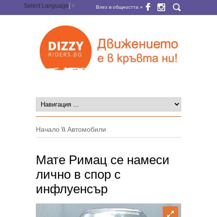
Select Language
▼
Влез в общността »
Начало
\\
Автомобили
Мате Римац се намеси
лично в спор с
инфлуенсър