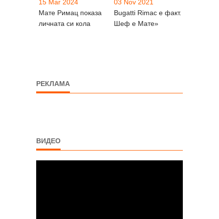
15 Mar 2024
03 Nov 2021
Мате Римац показа
Bugatti Rimac е факт.
личната си кола
Шеф е Мате»
РЕКЛАМА
ВИДЕО