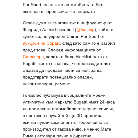
Pur Sport, след като автомобилът е бил
включен в черен списък от марката.
Става дума за търговецът и инфлуенсър от
Флорида Алекс Гонзалес (
@fxalexg
), който е
купил силно увреден Chiron Pur Sport от
аукцион на Copart
, след като сам го е разбил
преди това. Според информацията от
Carscoops
, колата е била blacklist-ната от
Bugatti, което означава, че производителят
отказва да продава части за нея, за да
предотврати потенциално опасен,
неконтролиран ремонт.
Гонзалес публикува в социалните мрежи
ултиматум към марката: Bugatti имат 24 часа
да премахнат автомобила от черния списък,
в противен случай той ще 3D принтира
всички нужни компоненти. Необичайно за
производител от такова ниво, именно Мате
Римац отговаря лично в директно