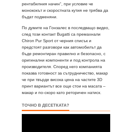
рентабилния начин“, при условие че
монококът и скоростната кутия не трябва да
бъдат подменяни.
По думите на Гонзалес в последващо видео,
след този контакт Bugatti са премахнали
Chiron Pur Sport от черния списък и
предстоят разговори как автомобилът да
бъде ремонтиран правилно и безопасно, с
оригинални компоненти и под контрола на
производителя. Според него компанията
показва готовност за сътрудничество, макар
че при твърде висока цена на частите 3D
принт вариантът все още стои на масата –
макар и по-скоро като реторичен натиск.
ТОЧНО В ДЕСЕТКАТА?