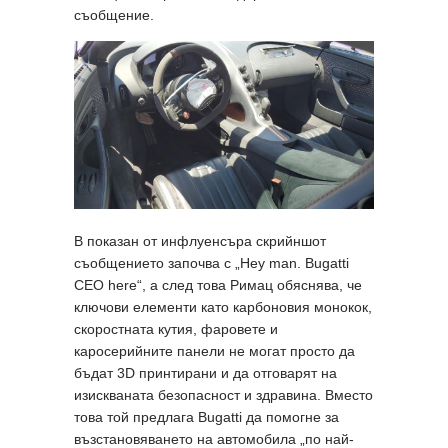
съобщение.
В показан от инфлуенсъра скрийншот
съобщението започва с „Hey man. Bugatti
CEO here“, а след това Римац обяснява, че
ключови елементи като карбоновия монокок,
скоростната кутия, фаровете и
каросерийните панели не могат просто да
бъдат 3D принтирани и да отговарят на
изискваната безопасност и здравина. Вместо
това той предлага Bugatti да помогне за
възстановяването на автомобила „по най-