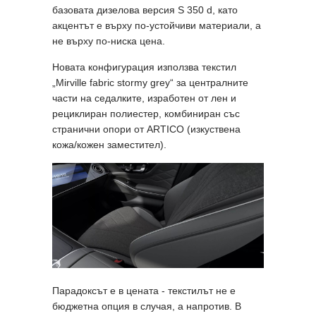
базовата дизелова версия S 350 d, като
акцентът е върху по-устойчиви материали, а
не върху по-ниска цена.
Новата конфигурация използва текстил
„Mirville fabric stormy grey“ за централните
части на седалките, изработен от лен и
рециклиран полиестер, комбиниран със
странични опори от ARTICO (изкуствена
кожа/кожен заместител).
Парадоксът е в цената - текстилът не е
бюджетна опция в случая, а напротив. В