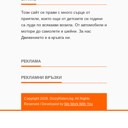
Този сайт се прави с много сърце от
приятели, които още от детските си години
са луди по всякакви возила. От автомобили и
мотори до самолети и шейни. За нас
Движението е в кръвта ни.
РЕКЛАМА
РЕКЛАМНИ ВРЪЗКИ
Copyright 2026. DizzyRiders.bg. All Rights
Reserved / Developed by
We Work With You