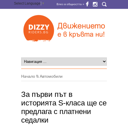
Select Language
▼
Влез в общността »
Начало
\\
Автомобили
За първи път в
историята S-класа ще се
предлага с платнени
седалки