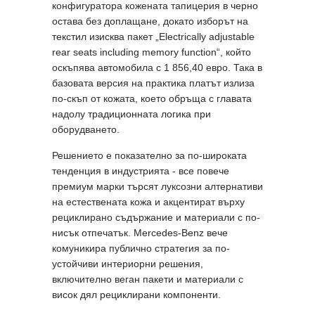
конфигуратора кожената тапицерия в черно
остава без доплащане, докато изборът на
текстил изисква пакет „Electrically adjustable
rear seats including memory function“, който
оскъпява автомобила с 1 856,40 евро. Така в
базовата версия на практика платът излиза
по-скъп от кожата, което обръща с главата
надолу традиционната логика при
оборудването.
Решението е показателно за по-широката
тенденция в индустрията - все повече
премиум марки търсят луксозни алтернативи
на естествената кожа и акцентират върху
рециклирано съдържание и материали с по-
нисък отпечатък. Mercedes-Benz вече
комуникира публично стратегия за по-
устойчиви интериорни решения,
включително веган пакети и материали с
висок дял рециклирани компоненти.