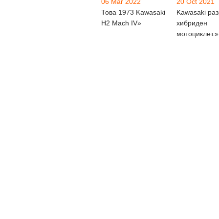
06 Mar 2022
20 Oct 2021
Това 1973 Kawasaki
Kawasaki ра
H2 Mach IV»
хибриден
мотоциклет.»