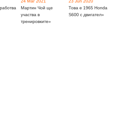
24 Mar 2021
23 Jun 2020
зработва
Мартин Чой ще
Това е 1965 Honda
участва в
S600 с двигател»
тренировките»