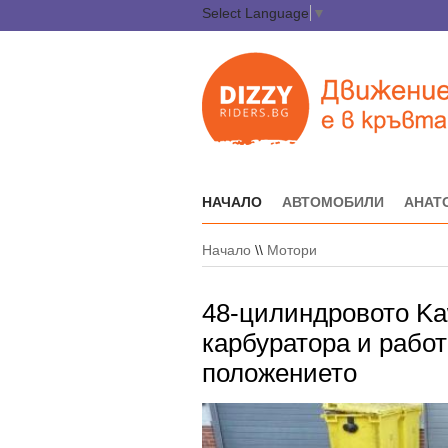
Select Language
▼
НАЧАЛО
АВТОМОБИЛИ
АНАТ
Начало
\\
Мотори
48-цилиндровото Kaw
карбуратора и работ
положението