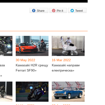
Share
Pin it
Tweet
30 May 2022
16 Mar 2022
аза
Kawasaki H2R срещу
Kawasaki направи
Ferrari SF90»
електрическа»
и»