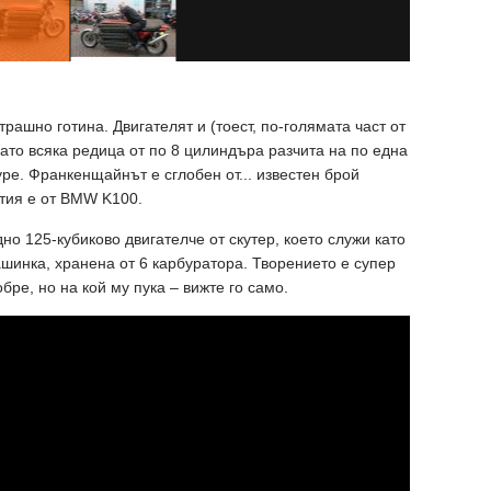
рашно готина. Двигателят и (тоест, по-голямата част от
ато всяка редица от по 8 цилиндъра разчита на по една
ype. Франкенщайнът е сглобен от... известен брой
утия е от BMW K100.
но 125-кубиково двигателче от скутер, което служи като
ашинка, хранена от 6 карбуратора. Творението е супер
бре, но на кой му пука – вижте го само.