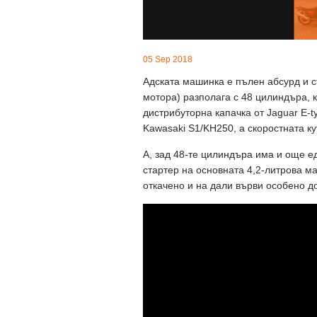
05 Sep 2018
Адската машинка е пълен абсурд и ст
мотора) разполага с 48 цилиндъра, к
дистрибуторна капачка от Jaguar E-t
Kawasaki S1/KH250, а скоростната к
A, зад 48-те цилиндъра има и още ед
стартер на основната 4,2-литрова м
откачено и на дали върви особено до