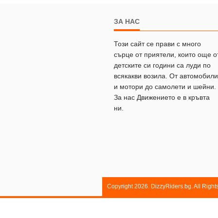
ЗА НАС
Този сайт се прави с много
сърце от приятели, които още о
детските си години са луди по
всякакви возила. От автомобили
и мотори до самолети и шейни.
За нас Движението е в кръвта
ни.
Copyright 2026. DizzyRiders.bg. All Righ