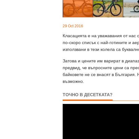
29 Oct 2016
Класацията е на уважавания от нас с
по-скоро списък с най-готините и ае
използвани в тези колела са буквалн
Затова и цените им варират в диапа
предвид, че въпросните цени са прео
байковете не се внасят в България. Н
възможно.
ТОЧНО В ДЕСЕТКАТА?