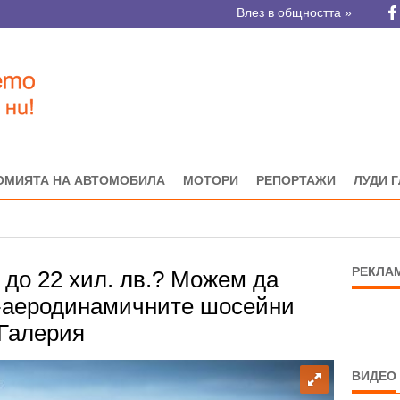
Влез в общността »
ОМИЯТА НА АВТОМОБИЛА
МОТОРИ
РЕПОРТАЖИ
ЛУДИ 
РЕКЛА
 до 22 хил. лв.? Можем да
й-аеродинамичните шосейни
 Галерия
ВИДЕО