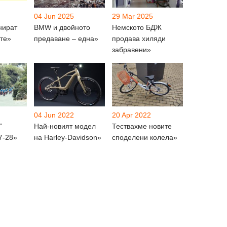
04 Jun 2025
29 Mar 2025
нират
BMW и двойното
Немското БДЖ
те»
предаване – една»
продава хиляди
забравени»
04 Jun 2022
20 Apr 2022
”
Най-новият модел
Тествахме новите
7-28»
на Harley-Davidson»
споделени колела»