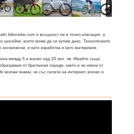
айт bikeradar.com и всъщност не е точно класация, а
ро шосейки, които може да си купим днес. Технологиите
о космически, и като изработка и като материали.
зона между 5 и малко над 20 хил. лв. Имайте също
бразувани от британски паунди, както и че някои от
о всички знаем, че със силата на интернет, всичко е