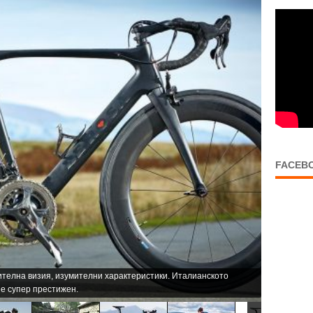
FACEB
умителна визия, изумителни характеристики. Италианското
 е супер престижен.