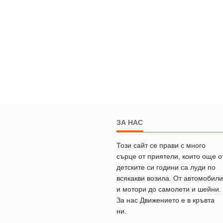
ЗА НАС
Този сайт се прави с много
сърце от приятели, които още о
детските си години са луди по
всякакви возила. От автомобили
и мотори до самолети и шейни.
За нас Движението е в кръвта
ни.