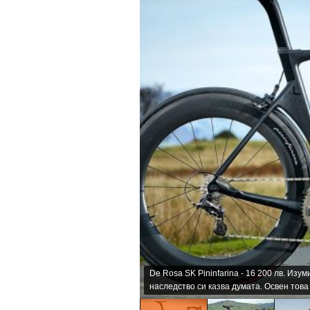
De Rosa SK Pininfarina - 16 200 лв. Из
наследство си казва думата. Освен това