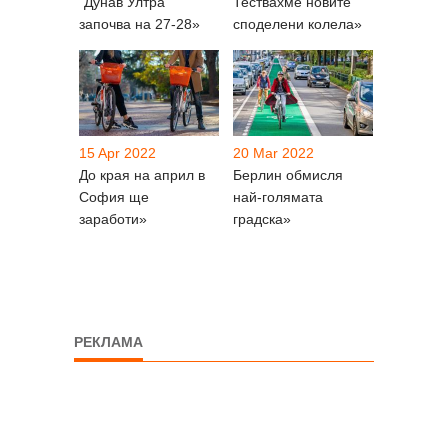
“Дунав Ултра”
Тествахме новите
започва на 27-28»
споделени колела»
15 Apr 2022
20 Mar 2022
До края на април в
Берлин обмисля
София ще
най-голямата
заработи»
градска»
РЕКЛАМА