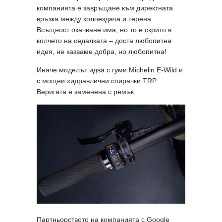
компанията е завръщане към директната
връзка между колоездача и терена.
Всъщност окачване има, но то е скрито в
колчето на седалката – доста любопитна
идея, не казваме добра, но любопитна!
Иначе моделът идва с гуми Michelin E-Wild и
с мощни хидравлични спирачки TRP.
Веригата е заменена с ремък.
Партньорството на компанията с Google