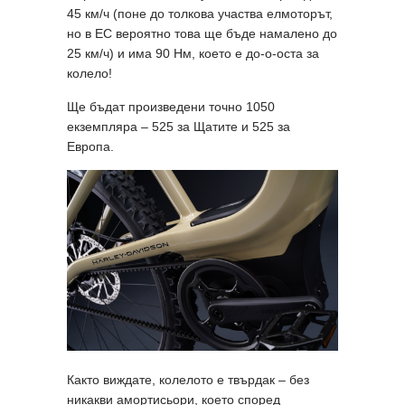
45 км/ч (поне до толкова участва елмоторът,
но в ЕС вероятно това ще бъде намалено до
25 км/ч) и има 90 Нм, което е до-о-оста за
колело!
Ще бъдат произведени точно 1050
екземпляра – 525 за Щатите и 525 за
Европа.
Както виждате, колелото е твърдак – без
никакви амортисьори, което според