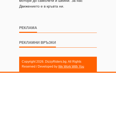
мотори до самолети и шейни. За нас
Движението е в кръвта ни.
РЕКЛАМА
РЕКЛАМНИ ВРЪЗКИ
Copyright 2026. DizzyRiders.bg. All Rights
Reserved / Developed by
We Work With You