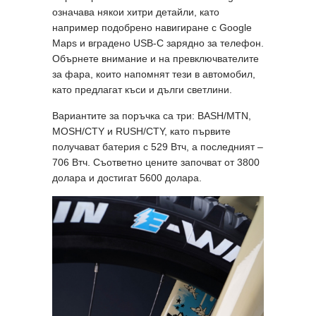
означава някои хитри детайли, като
например подобрено навигиране с Google
Maps и вградено USB-C зарядно за телефон.
Обърнете внимание и на превключвателите
за фара, които напомнят тези в автомобил,
като предлагат къси и дълги светлини.
Вариантите за поръчка са три: BASH/MTN,
MOSH/CTY и RUSH/CTY, като първите
получават батерия с 529 Втч, а последният –
706 Втч. Съответно цените започват от 3800
долара и достигат 5600 долара.