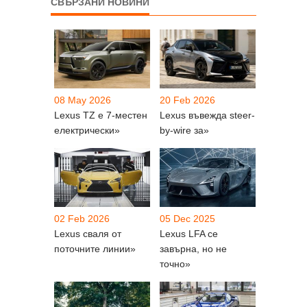
СВЪРЗАНИ НОВИНИ
08 May 2026
20 Feb 2026
Lexus TZ е 7-местен
Lexus въвежда steer-
електрически»
by-wire за»
02 Feb 2026
05 Dec 2025
Lexus сваля от
Lexus LFA се
поточните линии»
завърна, но не
точно»