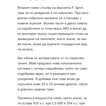
Вторият пакет стъпва на версията F Sport,
така че по рождение е по-наконтен. При него
всички изброени промени се отличават с
повече агресия. Всички части в двата пакета
са изработени от пластмаса ABS и могат да
се монтират върху съществуващите точки на
захващане на панелите, което значи, че ако
ви писне, може да върнете стандартния вид
на колата.
Ако обаче се интересувате от по-сериозен
тунинг, Wald предлага нова изпускателна
система с четири накрайника, която не само
подобрява звука, но и реакциите при
ускорение. В добавка към това може да
поръчате нови 20 и 22-инчови джанти, обути
в доволно широки гуми.
Промяна в мощността няма, което значи, че
тя остава 415 к.с. при LS 500 и 354 к.с. при