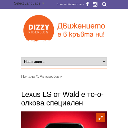
Select Language
▼
Влез в общността »
Начало
\\
Автомобили
Lexus LS от Wald е то-о-
олкова специален