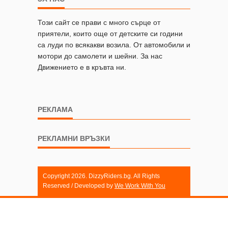
Този сайт се прави с много сърце от
приятели, които още от детските си години
са луди по всякакви возила. От автомобили и
мотори до самолети и шейни. За нас
Движението е в кръвта ни.
РЕКЛАМА
РЕКЛАМНИ ВРЪЗКИ
Copyright 2026. DizzyRiders.bg. All Rights
Reserved / Developed by
We Work With You