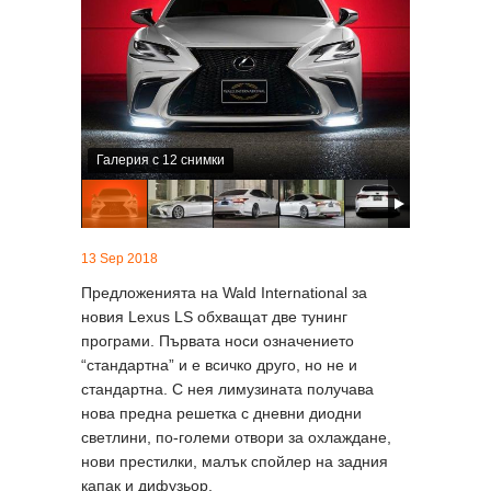
Галерия с 12 снимки
13 Sep 2018
Предложенията на Wald International за
новия Lexus LS обхващат две тунинг
програми. Първата носи означението
“стандартна” и е всичко друго, но не и
стандартна. С нея лимузината получава
нова предна решетка с дневни диодни
светлини, по-големи отвори за охлаждане,
нови престилки, малък спойлер на задния
капак и дифузьор.