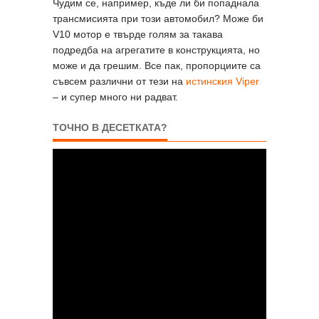
Чудим се, например, къде ли би попаднала
трансмисията при този автомобил? Може би
V10 мотор е твърде голям за такава
подредба на агрегатите в конструкцията, но
може и да грешим. Все пак, пропорциите са
съвсем различни от тези на
истинския Viper
– и супер много ни радват.
ТОЧНО В ДЕСЕТКАТА?