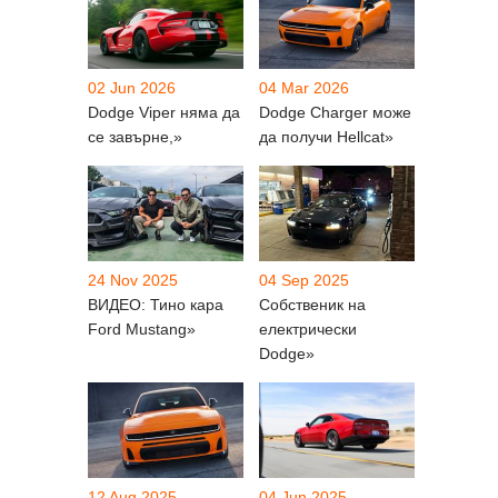
02 Jun 2026
04 Mar 2026
Dodge Viper няма да
Dodge Charger може
се завърне,»
да получи Hellcat»
24 Nov 2025
04 Sep 2025
ВИДЕО: Тино кара
Собственик на
Ford Mustang»
електрически
Dodge»
12 Aug 2025
04 Jun 2025