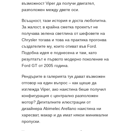
възможност Viper да получи двигател,
разположен между двете оси.
Всъщност, тази история е доста любопитна.
За жалост, в крайна сметка проектът не
получава зелена светлина от шефовете на
Chrysler тогава и това на практика прогонва
създателите му, които отиват във Ford.
Подобна идея е поднесена и там, като
резултатът е първото модерно поколение на
Ford GT от 2005 година.
Рендърите в галерията тук дават възможен
отговор на един въпрос – как щеше да
изглежда Viper, ако наистина беше получил
конфигурация с централно разположен
мотор? Дигиталните илюстрации от
дизайнера Abimelec Arellano наистина ни
харесват, макар и да имат някои минимални
пропуски.