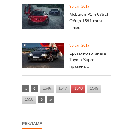
30 Jan 2017
McLaren P1 и 675LT.
Общо 1591 коня.
Плюс ...
30 Jan 2017
Брутално готината
Toyota Supra,
правена ...
«
‹
1546
1547
1548
1549
›
»
1550
РЕКЛАМА