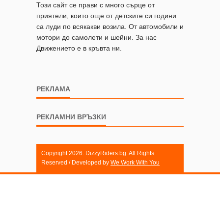
Този сайт се прави с много сърце от
приятели, които още от детските си години
са луди по всякакви возила. От автомобили и
мотори до самолети и шейни. За нас
Движението е в кръвта ни.
РЕКЛАМА
РЕКЛАМНИ ВРЪЗКИ
Copyright 2026. DizzyRiders.bg. All Rights
Reserved / Developed by
We Work With You